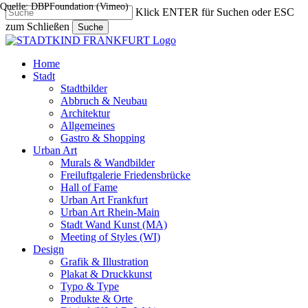
Quelle: DBPFoundation (Vimeo)
Skip
Klick ENTER für Suchen oder ESC
to
zum Schließen
Suche
main
Close
content
Search
search
Menu
Home
Stadt
Stadtbilder
Abbruch & Neubau
Architektur
Allgemeines
Gastro & Shopping
Urban Art
Murals & Wandbilder
Freiluftgalerie Friedensbrücke
Hall of Fame
Urban Art Frankfurt
Urban Art Rhein-Main
Stadt Wand Kunst (MA)
Meeting of Styles (WI)
Design
Grafik & Illustration
Plakat & Druckkunst
Typo & Type
Produkte & Orte