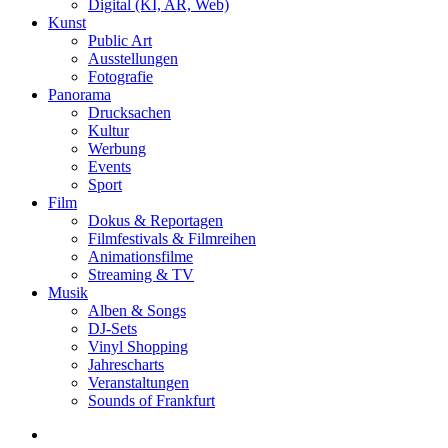
Digital (KI, AR, Web)
Kunst
Public Art
Ausstellungen
Fotografie
Panorama
Drucksachen
Kultur
Werbung
Events
Sport
Film
Dokus & Reportagen
Filmfestivals & Filmreihen
Animationsfilme
Streaming & TV
Musik
Alben & Songs
DJ-Sets
Vinyl Shopping
Jahrescharts
Veranstaltungen
Sounds of Frankfurt
search