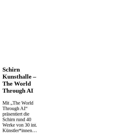
Schirn
Schirn
Kunsthalle
Kunsthalle –
–
The World
The
Through AI
World
Through
AI
Mit „The World
Through AI“
präsentiert die
Schirn rund 40
Werke von 30 int.
Künstler*innen…