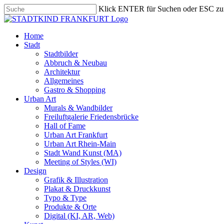
Skip
Klick ENTER für Suchen oder ESC zu
to
Close
main
Search
content
search
Menu
Home
Stadt
Stadtbilder
Abbruch & Neubau
Architektur
Allgemeines
Gastro & Shopping
Urban Art
Murals & Wandbilder
Freiluftgalerie Friedensbrücke
Hall of Fame
Urban Art Frankfurt
Urban Art Rhein-Main
Stadt Wand Kunst (MA)
Meeting of Styles (WI)
Design
Grafik & Illustration
Plakat & Druckkunst
Typo & Type
Produkte & Orte
Digital (KI, AR, Web)