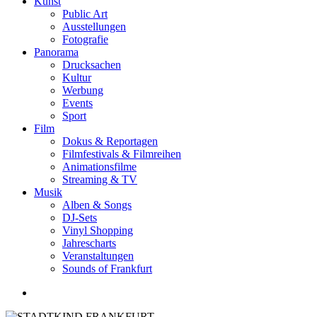
Kunst
Public Art
Ausstellungen
Fotografie
Panorama
Drucksachen
Kultur
Werbung
Events
Sport
Film
Dokus & Reportagen
Filmfestivals & Filmreihen
Animationsfilme
Streaming & TV
Musik
Alben & Songs
DJ-Sets
Vinyl Shopping
Jahrescharts
Veranstaltungen
Sounds of Frankfurt
search