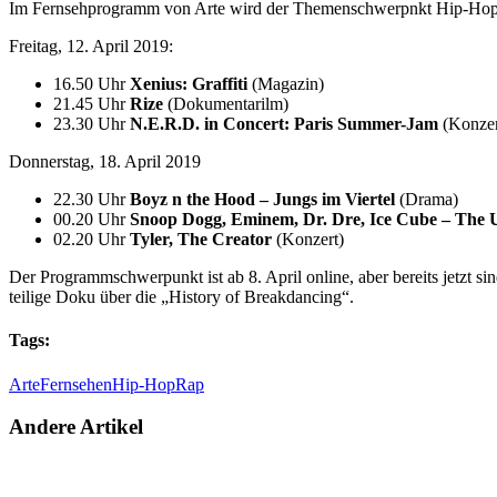
Im Fernsehprogramm von Arte wird der Themenschwerpnkt Hip-Hop-Kul
Freitag, 12. April 2019:
16.50 Uhr
Xenius: Graffiti
(Magazin)
21.45 Uhr
Rize
(Dokumentarilm)
23.30 Uhr
N.E.R.D. in Concert: Paris Summer-Jam
(Konzer
Donnerstag, 18. April 2019
22.30 Uhr
Boyz n the Hood – Jungs im Viertel
(Drama)
00.20 Uhr
Snoop Dogg, Eminem, Dr. Dre, Ice Cube – The 
02.20 Uhr
Tyler, The Creator
(Konzert)
Der Programmschwerpunkt ist ab 8. April online, aber bereits jetzt sin
teilige Doku über die „History of Breakdancing“.
Tags:
Arte
Fernsehen
Hip-Hop
Rap
Andere Artikel