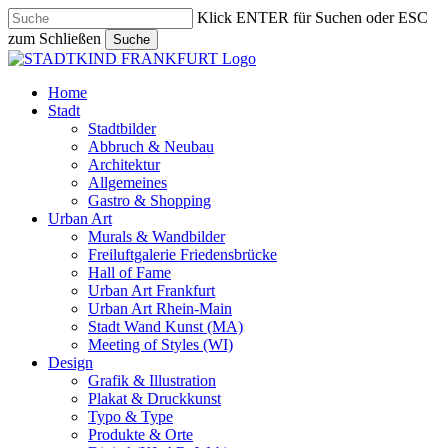
Skip
Klick ENTER für Suchen oder ESC
to
zum Schließen
Suche
main
Close
content
Search
search
Menu
Home
Stadt
Stadtbilder
Abbruch & Neubau
Architektur
Allgemeines
Gastro & Shopping
Urban Art
Murals & Wandbilder
Freiluftgalerie Friedensbrücke
Hall of Fame
Urban Art Frankfurt
Urban Art Rhein-Main
Stadt Wand Kunst (MA)
Meeting of Styles (WI)
Design
Grafik & Illustration
Plakat & Druckkunst
Typo & Type
Produkte & Orte