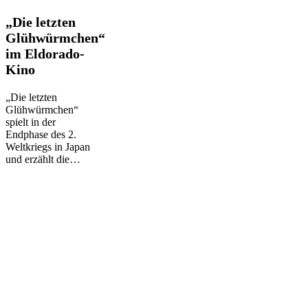
„Die
„Die letzten
letzten
Glühwürmchen“
Glühwürmchen“
im Eldorado-
im
Kino
Eldorado-
Kino
„Die letzten
Glühwürmchen“
spielt in der
Endphase des 2.
Weltkriegs in Japan
und erzählt die…