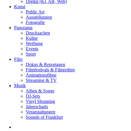
Digital (KI, AR, Web)
Kunst
Public Art
Ausstellungen
Fotografie
Panorama
Drucksachen
Kultur
Werbung
Events
Sport
Film
Dokus & Reportagen
Filmfestivals & Filmreihen
Animationsfilme
Streaming & TV
Musik
Alben & Songs
DJ-Sets
Vinyl Shopping
Jahrescharts
Veranstaltungen
Sounds of Frankfurt
search