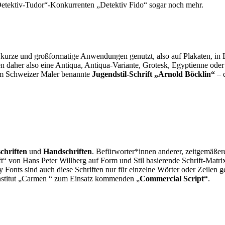
 „Detektiv-Tudor“-Konkurrenten „Detektiv Fido“ sogar noch mehr.
 kurze und großformatige Anwendungen genutzt, also auf Plakaten, in 
 daher also eine Antiqua, Antiqua-Variante, Grotesk, Egyptienne oder Ha
nem Schweizer Maler benannte
Jugendstil-Schrift „Arnold Böcklin“
– d
chriften
und
Handschriften
. Befürworter*innen anderer, zeitgemäßer
 von Hans Peter Willberg auf Form und Stil basierende Schrift-Matrix 
Fonts sind auch diese Schriften nur für einzelne Wörter oder Zeilen g
nstitut „Carmen “ zum Einsatz kommenden „
Commercial Script“
.