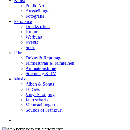
Kunst
Public Art
Ausstellungen
Fotografie
Panorama
Drucksachen
Kultur
Werbung
Events
Sport
Film
Dokus & Reportagen
Filmfestivals & Filmreihen
Animationsfilme
Streaming & TV
Musik
Alben & Songs
DJ-Sets
Vinyl Shopping
Jahrescharts
Veranstaltungen
Sounds of Frankfurt
search