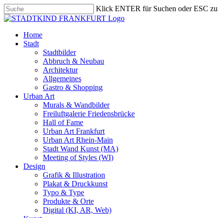
Skip
Klick ENTER für Suchen oder ESC zu
to
Close
main
Search
content
search
Menu
Home
Stadt
Stadtbilder
Abbruch & Neubau
Architektur
Allgemeines
Gastro & Shopping
Urban Art
Murals & Wandbilder
Freiluftgalerie Friedensbrücke
Hall of Fame
Urban Art Frankfurt
Urban Art Rhein-Main
Stadt Wand Kunst (MA)
Meeting of Styles (WI)
Design
Grafik & Illustration
Plakat & Druckkunst
Typo & Type
Produkte & Orte
Digital (KI, AR, Web)