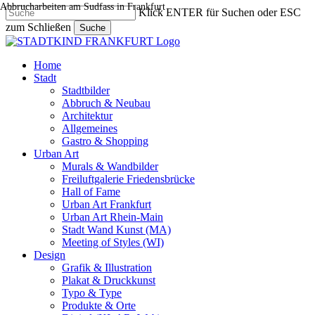
Abbrucharbeiten am Sudfass in Frankfurt
Skip
Klick ENTER für Suchen oder ESC
to
zum Schließen
Suche
main
Close
content
Search
search
Menu
Home
Stadt
Stadtbilder
Abbruch & Neubau
Architektur
Allgemeines
Gastro & Shopping
Urban Art
Murals & Wandbilder
Freiluftgalerie Friedensbrücke
Hall of Fame
Urban Art Frankfurt
Urban Art Rhein-Main
Stadt Wand Kunst (MA)
Meeting of Styles (WI)
Design
Grafik & Illustration
Plakat & Druckkunst
Typo & Type
Produkte & Orte