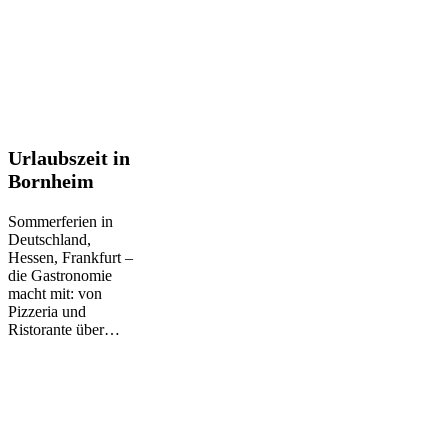
Urlaubszeit
Urlaubszeit in
in
Bornheim
Bornheim
Sommerferien in
Deutschland,
Hessen, Frankfurt –
die Gastronomie
macht mit: von
Pizzeria und
Ristorante über…