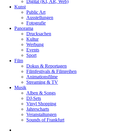
Digital (KI, AR, Web)
Kunst
Public Art
Ausstellungen
Fotografie
Panorama
Drucksachen
Kultur
Werbung
Events
Sport
Film
Dokus & Reportagen
Filmfestivals & Filmreihen
Animationsfilme
Streaming & TV
Musik
Alben & Songs
DJ-Sets
Vinyl Shopping
Jahrescharts
Veranstaltungen
Sounds of Frankfurt
search