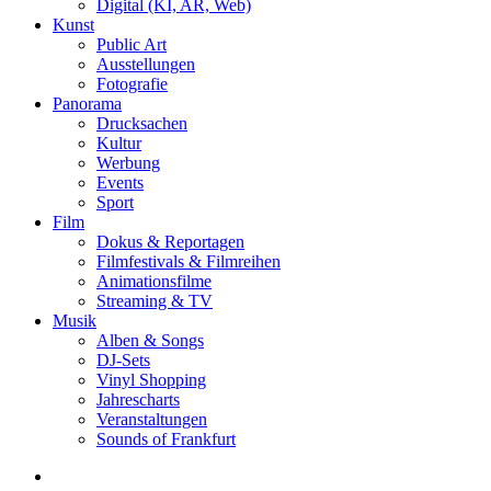
Digital (KI, AR, Web)
Kunst
Public Art
Ausstellungen
Fotografie
Panorama
Drucksachen
Kultur
Werbung
Events
Sport
Film
Dokus & Reportagen
Filmfestivals & Filmreihen
Animationsfilme
Streaming & TV
Musik
Alben & Songs
DJ-Sets
Vinyl Shopping
Jahrescharts
Veranstaltungen
Sounds of Frankfurt
search