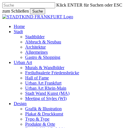
Skip
Klick ENTER für Suchen oder ESC
to
zum Schließen
Suche
main
Close
content
Search
search
Menu
Home
Stadt
Stadtbilder
Abbruch & Neubau
Architektur
Allgemeines
Gastro & Shopping
Urban Art
Murals & Wandbilder
Freiluftgalerie Friedensbrücke
Hall of Fame
Urban Art Frankfurt
Urban Art Rhein-Main
Stadt Wand Kunst (MA)
Meeting of Styles (WI)
Design
Grafik & Illustration
Plakat & Druckkunst
Typo & Type
Produkte & Orte