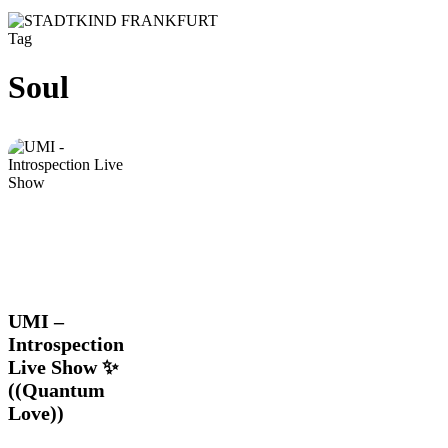
Tag
Soul
UMI
UMI –
–
Introspection
Introspection
Live Show ✨
Live
((Quantum
Show
✨
Love))
((Quantum
Love))