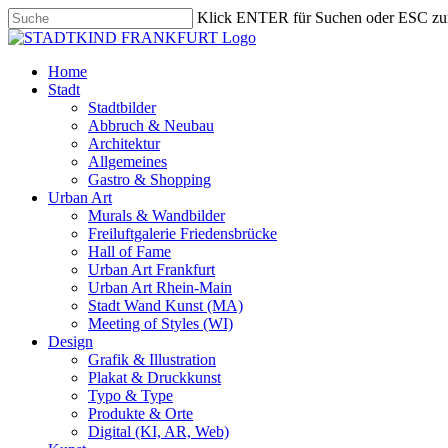
Skip
Klick ENTER für Suchen oder ESC zu
to
Close
main
Search
content
search
Menu
Home
Stadt
Stadtbilder
Abbruch & Neubau
Architektur
Allgemeines
Gastro & Shopping
Urban Art
Murals & Wandbilder
Freiluftgalerie Friedensbrücke
Hall of Fame
Urban Art Frankfurt
Urban Art Rhein-Main
Stadt Wand Kunst (MA)
Meeting of Styles (WI)
Design
Grafik & Illustration
Plakat & Druckkunst
Typo & Type
Produkte & Orte
Digital (KI, AR, Web)