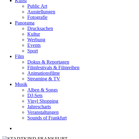
Kunst
Public Art
Ausstellungen
Fotografie
Panorama
Drucksachen
Kultur
Werbung
Events
Sport
Film
Dokus & Reportagen
Filmfestivals & Filmreihen
Animationsfilme
Streaming & TV
Musik
Alben & Songs
DJ-Sets
Vinyl Shopping
Jahrescharts
Veranstaltungen
Sounds of Frankfurt
search