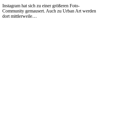
zu
Instagram hat sich zu einer größeren Foto-
Urban-
Community gemausert. Auch zu Urban Art werden
Art-
dort mittlerweile…
Spottern
in
Frankfurt