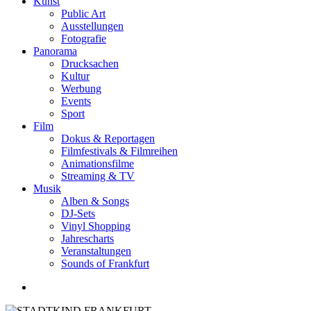
Kunst
Public Art
Ausstellungen
Fotografie
Panorama
Drucksachen
Kultur
Werbung
Events
Sport
Film
Dokus & Reportagen
Filmfestivals & Filmreihen
Animationsfilme
Streaming & TV
Musik
Alben & Songs
DJ-Sets
Vinyl Shopping
Jahrescharts
Veranstaltungen
Sounds of Frankfurt
search