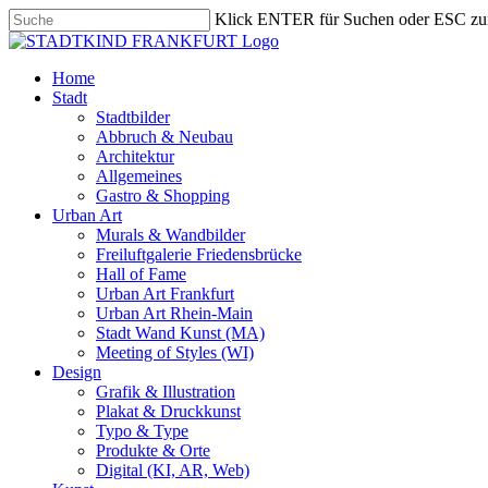
Skip
Klick ENTER für Suchen oder ESC zu
to
Close
main
Search
content
search
Menu
Home
Stadt
Stadtbilder
Abbruch & Neubau
Architektur
Allgemeines
Gastro & Shopping
Urban Art
Murals & Wandbilder
Freiluftgalerie Friedensbrücke
Hall of Fame
Urban Art Frankfurt
Urban Art Rhein-Main
Stadt Wand Kunst (MA)
Meeting of Styles (WI)
Design
Grafik & Illustration
Plakat & Druckkunst
Typo & Type
Produkte & Orte
Digital (KI, AR, Web)