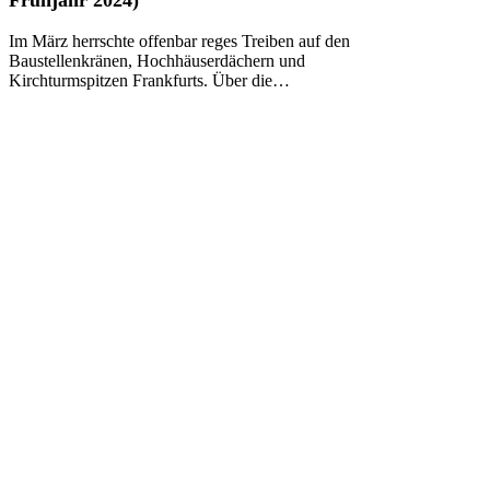
Frankfurt
(Winter
Im März herrschte offenbar reges Treiben auf den
und
Baustellenkränen, Hochhäuserdächern und
Frühjahr
Kirchturmspitzen Frankfurts. Über die…
2024)