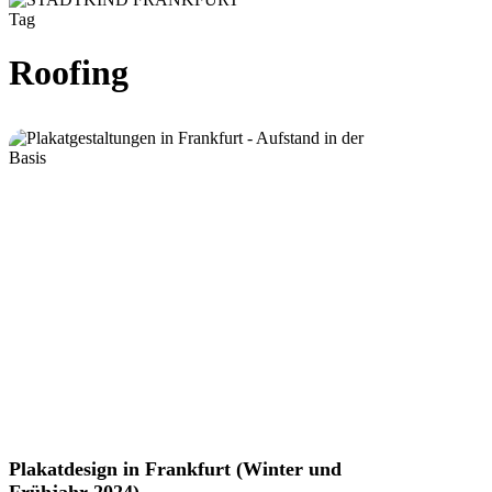
Tag
Roofing
Plakatdesign
Plakatdesign in Frankfurt (Winter und
in
Frühjahr 2024)