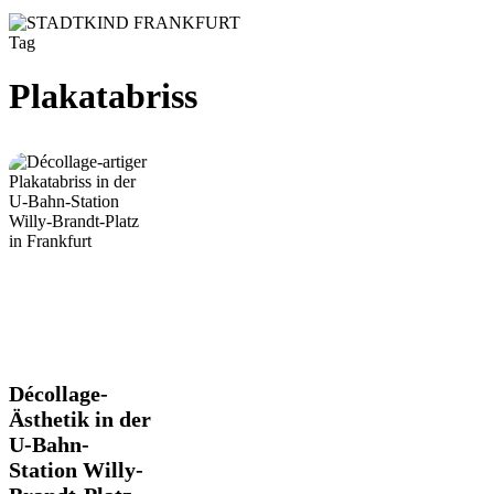
Tag
Plakatabriss
Décollage-
Décollage-
Ästhetik
Ästhetik in der
in
U-Bahn-
der
Station Willy-
U-
Bahn-