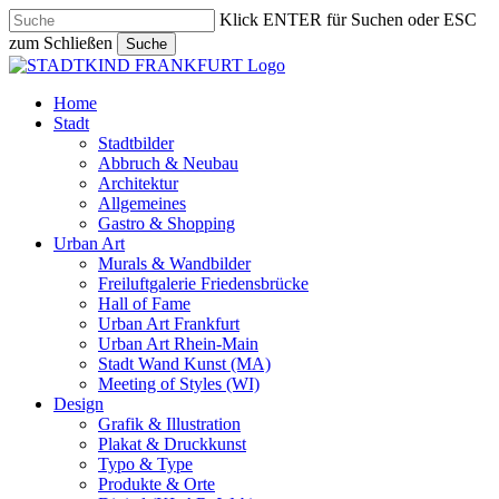
Skip
Klick ENTER für Suchen oder ESC
to
zum Schließen
Suche
main
Close
content
Search
search
Menu
Home
Stadt
Stadtbilder
Abbruch & Neubau
Architektur
Allgemeines
Gastro & Shopping
Urban Art
Murals & Wandbilder
Freiluftgalerie Friedensbrücke
Hall of Fame
Urban Art Frankfurt
Urban Art Rhein-Main
Stadt Wand Kunst (MA)
Meeting of Styles (WI)
Design
Grafik & Illustration
Plakat & Druckkunst
Typo & Type
Produkte & Orte