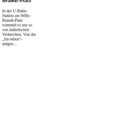
Brandt-Platz
Station
Willy-
In der U-Bahn-
Brandt-
Station am Willy-
Platz
Brandt-Platz
wimmelt es nur so
von ästhetischen
Verbrechen. Von der
„Sie-leben“-
artigen…