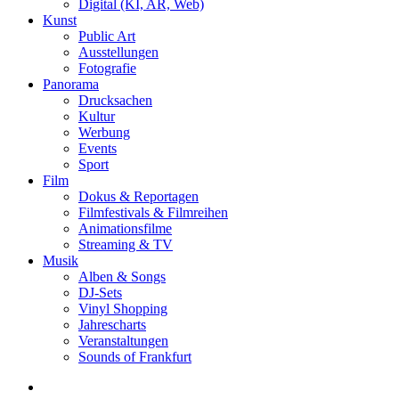
Digital (KI, AR, Web)
Kunst
Public Art
Ausstellungen
Fotografie
Panorama
Drucksachen
Kultur
Werbung
Events
Sport
Film
Dokus & Reportagen
Filmfestivals & Filmreihen
Animationsfilme
Streaming & TV
Musik
Alben & Songs
DJ-Sets
Vinyl Shopping
Jahrescharts
Veranstaltungen
Sounds of Frankfurt
search