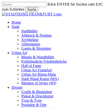
Skip
Klick ENTER für Suchen oder ESC
to
zum Schließen
Suche
main
Close
content
Search
search
Menu
Home
Stadt
Stadtbilder
Abbruch & Neubau
Architektur
Allgemeines
Gastro & Shopping
Urban Art
Murals & Wandbilder
Freiluftgalerie Friedensbrücke
Hall of Fame
Urban Art Frankfurt
Urban Art Rhein-Main
Stadt Wand Kunst (MA)
Meeting of Styles (WI)
Design
Grafik & Illustration
Plakat & Druckkunst
Typo & Type
Produkte & Orte