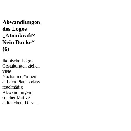
Abwandlungen
Abwandlungen
des
des Logos
Logos
„Atomkraft?
„Atomkraft?
Nein Danke“
Nein
Danke“
(6)
(6)
Ikonische Logo-
Gestaltungen ziehen
viele
Nachahmer*innen
auf den Plan, sodass
regelmäßig
Abwandlungen
solcher Motive
auftauchen. Dies…