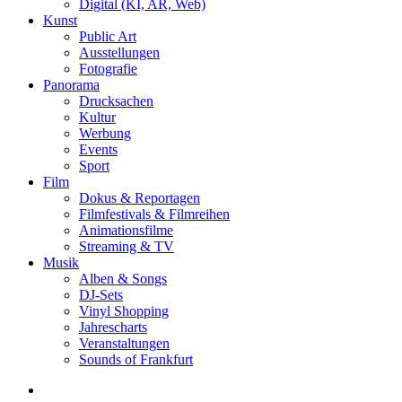
Digital (KI, AR, Web)
Kunst
Public Art
Ausstellungen
Fotografie
Panorama
Drucksachen
Kultur
Werbung
Events
Sport
Film
Dokus & Reportagen
Filmfestivals & Filmreihen
Animationsfilme
Streaming & TV
Musik
Alben & Songs
DJ-Sets
Vinyl Shopping
Jahrescharts
Veranstaltungen
Sounds of Frankfurt
search