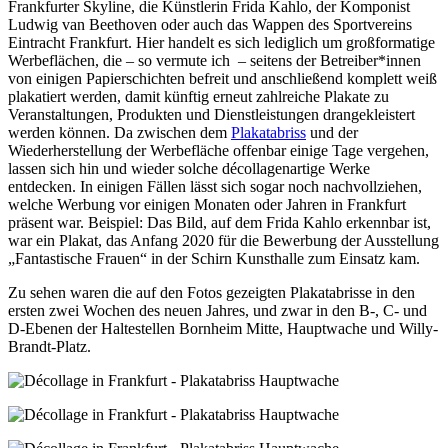
Frankfurter Skyline, die Künstlerin Frida Kahlo, der Komponist
Ludwig van Beethoven oder auch das Wappen des Sportvereins
Eintracht Frankfurt. Hier handelt es sich lediglich um großformatige
Werbeflächen, die – so vermute ich – seitens der Betreiber*innen
von einigen Papierschichten befreit und anschließend komplett weiß
plakatiert werden, damit künftig erneut zahlreiche Plakate zu
Veranstaltungen, Produkten und Dienstleistungen drangekleistert
werden können. Da zwischen dem
Plakatabriss
und der
Wiederherstellung der Werbefläche offenbar einige Tage vergehen,
lassen sich hin und wieder solche décollagenartige Werke
entdecken. In einigen Fällen lässt sich sogar noch nachvollziehen,
welche Werbung vor einigen Monaten oder Jahren in Frankfurt
präsent war. Beispiel: Das Bild, auf dem Frida Kahlo erkennbar ist,
war ein Plakat, das Anfang 2020 für die Bewerbung der Ausstellung
„Fantastische Frauen“ in der Schirn Kunsthalle zum Einsatz kam.
Zu sehen waren die auf den Fotos gezeigten Plakatabrisse in den
ersten zwei Wochen des neuen Jahres, und zwar in den B-, C- und
D-Ebenen der Haltestellen Bornheim Mitte, Hauptwache und Willy-
Brandt-Platz.