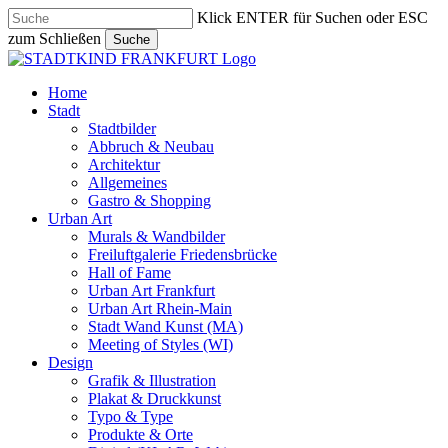
Skip
Klick ENTER für Suchen oder ESC
to
zum Schließen
Suche
main
Close
content
Search
search
Menu
Home
Stadt
Stadtbilder
Abbruch & Neubau
Architektur
Allgemeines
Gastro & Shopping
Urban Art
Murals & Wandbilder
Freiluftgalerie Friedensbrücke
Hall of Fame
Urban Art Frankfurt
Urban Art Rhein-Main
Stadt Wand Kunst (MA)
Meeting of Styles (WI)
Design
Grafik & Illustration
Plakat & Druckkunst
Typo & Type
Produkte & Orte