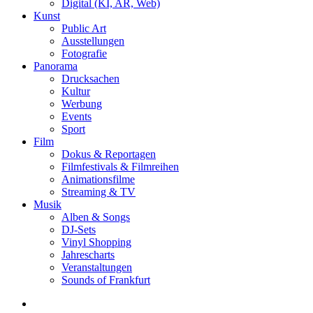
Digital (KI, AR, Web)
Kunst
Public Art
Ausstellungen
Fotografie
Panorama
Drucksachen
Kultur
Werbung
Events
Sport
Film
Dokus & Reportagen
Filmfestivals & Filmreihen
Animationsfilme
Streaming & TV
Musik
Alben & Songs
DJ-Sets
Vinyl Shopping
Jahrescharts
Veranstaltungen
Sounds of Frankfurt
search