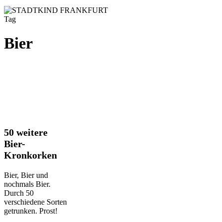
Tag
Bier
50
50 weitere
weitere
Bier-
Bier-
Kronkorken
Kronkorken
Bier, Bier und
nochmals Bier.
Durch 50
verschiedene Sorten
getrunken. Prost!