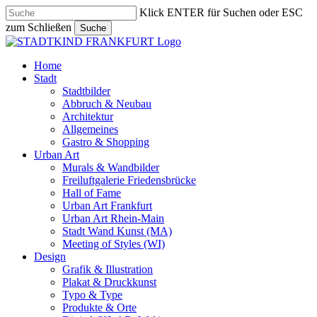
Skip
Klick ENTER für Suchen oder ESC
to
zum Schließen
Suche
main
Close
content
Search
search
Menu
Home
Stadt
Stadtbilder
Abbruch & Neubau
Architektur
Allgemeines
Gastro & Shopping
Urban Art
Murals & Wandbilder
Freiluftgalerie Friedensbrücke
Hall of Fame
Urban Art Frankfurt
Urban Art Rhein-Main
Stadt Wand Kunst (MA)
Meeting of Styles (WI)
Design
Grafik & Illustration
Plakat & Druckkunst
Typo & Type
Produkte & Orte