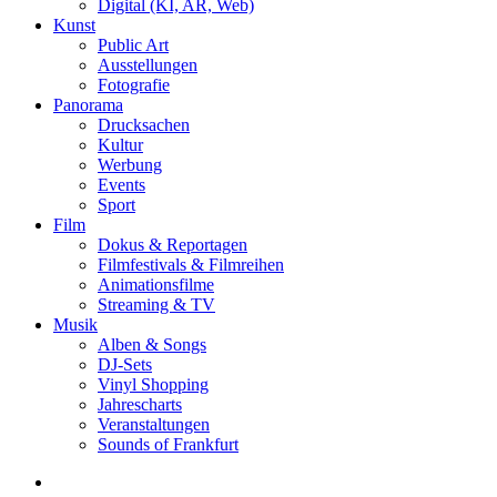
Digital (KI, AR, Web)
Kunst
Public Art
Ausstellungen
Fotografie
Panorama
Drucksachen
Kultur
Werbung
Events
Sport
Film
Dokus & Reportagen
Filmfestivals & Filmreihen
Animationsfilme
Streaming & TV
Musik
Alben & Songs
DJ-Sets
Vinyl Shopping
Jahrescharts
Veranstaltungen
Sounds of Frankfurt
search