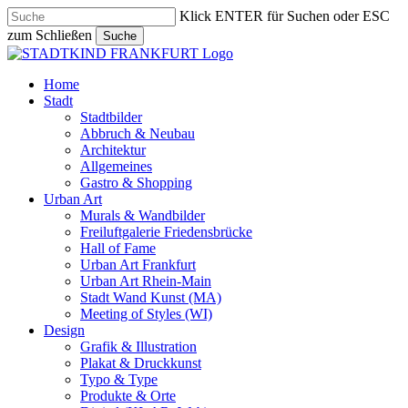
Skip
Klick ENTER für Suchen oder ESC
to
zum Schließen
Suche
main
Close
content
Search
search
Menu
Home
Stadt
Stadtbilder
Abbruch & Neubau
Architektur
Allgemeines
Gastro & Shopping
Urban Art
Murals & Wandbilder
Freiluftgalerie Friedensbrücke
Hall of Fame
Urban Art Frankfurt
Urban Art Rhein-Main
Stadt Wand Kunst (MA)
Meeting of Styles (WI)
Design
Grafik & Illustration
Plakat & Druckkunst
Typo & Type
Produkte & Orte