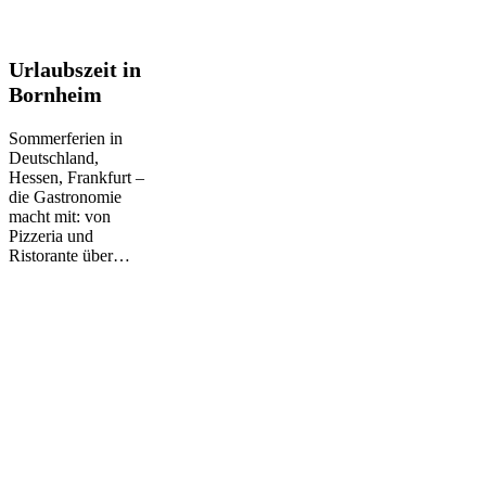
Urlaubszeit
Urlaubszeit in
in
Bornheim
Bornheim
Sommerferien in
Deutschland,
Hessen, Frankfurt –
die Gastronomie
macht mit: von
Pizzeria und
Ristorante über…