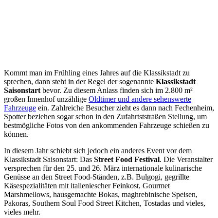
Kommt man im Frühling eines Jahres auf die Klassikstadt zu
sprechen, dann steht in der Regel der sogenannte
Klassikstadt
Saisonstart
bevor. Zu diesem Anlass finden sich im 2.800 m²
großen Innenhof unzählige
Oldtimer und andere sehenswerte
Fahrzeuge
ein. Zahlreiche Besucher zieht es dann nach Fechenheim,
Spotter beziehen sogar schon in den Zufahrtststraßen Stellung, um
bestmögliche Fotos von den ankommenden Fahrzeuge schießen zu
können.
In diesem Jahr schiebt sich jedoch ein anderes Event vor dem
Klassikstadt Saisonstart: Das
Street Food Festival
. Die Veranstalter
versprechen für den 25. und 26. März internationale kulinarische
Genüsse an den Street Food-Ständen, z.B. Bulgogi, gegrillte
Käsespezialitäten mit italieniescher Feinkost, Gourmet
Marshmellows, hausgemachte Bokas, maghrebinische Speisen,
Pakoras, Southern Soul Food Street Kitchen, Tostadas und vieles,
vieles mehr.