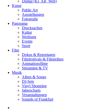
Digital (KI, AR, Web)
Kunst
Public Art
Ausstellungen
Fotografie
Panorama
Drucksachen
Kultur
Werbung
Events
Sport
Film
Dokus & Reportagen
Filmfestivals & Filmreihen
Animationsfilme
Streaming & TV
Musik
Alben & Songs
DJ-Sets
Vinyl Shopping
Jahrescharts
Veranstaltungen
Sounds of Frankfurt
search