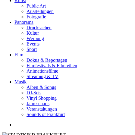
Kunst
Public Art
Ausstellungen
Fotografie
Panorama
Drucksachen
Kultur
Werbung
Events
Sport
Film
Dokus & Reportagen
Filmfestivals & Filmreihen
Animationsfilme
Streaming & TV
Musik
Alben & Songs
DJ-Sets
Vinyl Shopping
Jahrescharts
Veranstaltungen
Sounds of Frankfurt
search