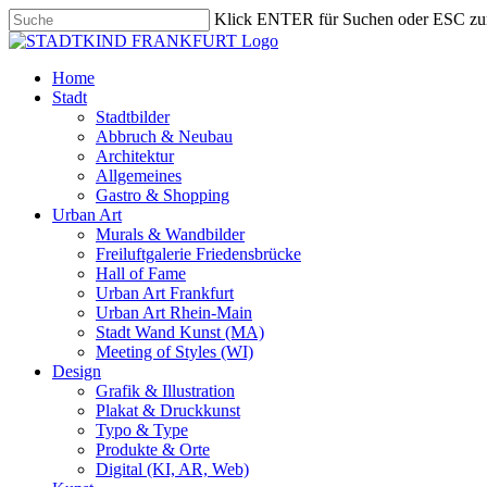
Skip
Klick ENTER für Suchen oder ESC zu
to
Close
main
Search
content
search
Menu
Home
Stadt
Stadtbilder
Abbruch & Neubau
Architektur
Allgemeines
Gastro & Shopping
Urban Art
Murals & Wandbilder
Freiluftgalerie Friedensbrücke
Hall of Fame
Urban Art Frankfurt
Urban Art Rhein-Main
Stadt Wand Kunst (MA)
Meeting of Styles (WI)
Design
Grafik & Illustration
Plakat & Druckkunst
Typo & Type
Produkte & Orte
Digital (KI, AR, Web)