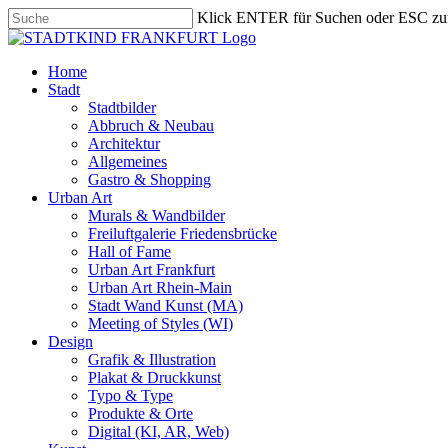
Skip
Klick ENTER für Suchen oder ESC zu
to
Close
main
Search
content
search
Menu
Home
Stadt
Stadtbilder
Abbruch & Neubau
Architektur
Allgemeines
Gastro & Shopping
Urban Art
Murals & Wandbilder
Freiluftgalerie Friedensbrücke
Hall of Fame
Urban Art Frankfurt
Urban Art Rhein-Main
Stadt Wand Kunst (MA)
Meeting of Styles (WI)
Design
Grafik & Illustration
Plakat & Druckkunst
Typo & Type
Produkte & Orte
Digital (KI, AR, Web)