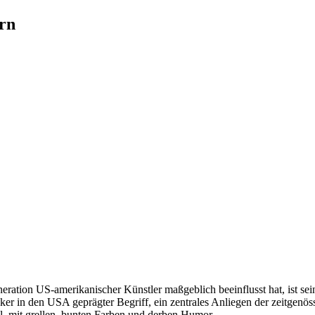
irn
ration US-amerikanischer Künstler maßgeblich beeinflusst hat, ist sein
ker in den USA geprägter Begriff, ein zentra­les Anlie­gen der zeit­ge­nö
ll, mit grellen, bunten Farben und derben Humor.