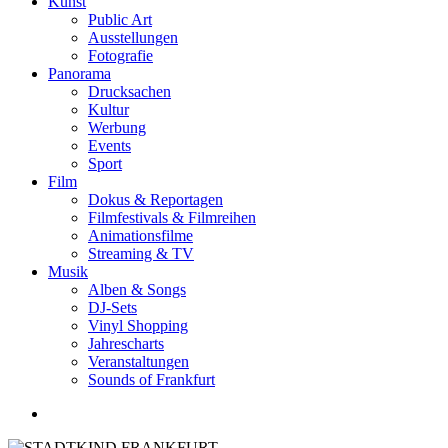
Kunst
Public Art
Ausstellungen
Fotografie
Panorama
Drucksachen
Kultur
Werbung
Events
Sport
Film
Dokus & Reportagen
Filmfestivals & Filmreihen
Animationsfilme
Streaming & TV
Musik
Alben & Songs
DJ-Sets
Vinyl Shopping
Jahrescharts
Veranstaltungen
Sounds of Frankfurt
search