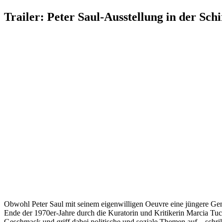
Trailer: Peter Saul-Ausstellung in der Sch
Obwohl Peter Saul mit seinem eigenwilligen Oeuvre eine jüngere Gene
Ende der 1970er-Jahre durch die Kura­to­rin und Kriti­ke­rin Marcia Tuc
Geschmack und griff dabei poli­ti­sche und soziale Themen auf – schri