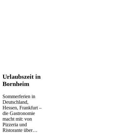
Urlaubszeit
Urlaubszeit in
in
Bornheim
Bornheim
Sommerferien in
Deutschland,
Hessen, Frankfurt –
die Gastronomie
macht mit: von
Pizzeria und
Ristorante über…