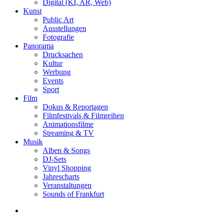
Digital (KI, AR, Web)
Kunst
Public Art
Ausstellungen
Fotografie
Panorama
Drucksachen
Kultur
Werbung
Events
Sport
Film
Dokus & Reportagen
Filmfestivals & Filmreihen
Animationsfilme
Streaming & TV
Musik
Alben & Songs
DJ-Sets
Vinyl Shopping
Jahrescharts
Veranstaltungen
Sounds of Frankfurt
search