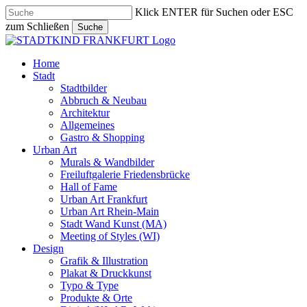
Skip
Klick ENTER für Suchen oder ESC
to
zum Schließen
Suche
main
Close
content
Search
search
Menu
Home
Stadt
Stadtbilder
Abbruch & Neubau
Architektur
Allgemeines
Gastro & Shopping
Urban Art
Murals & Wandbilder
Freiluftgalerie Friedensbrücke
Hall of Fame
Urban Art Frankfurt
Urban Art Rhein-Main
Stadt Wand Kunst (MA)
Meeting of Styles (WI)
Design
Grafik & Illustration
Plakat & Druckkunst
Typo & Type
Produkte & Orte