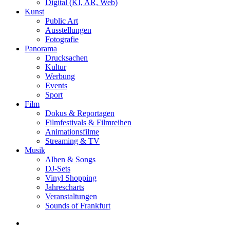
Digital (KI, AR, Web)
Kunst
Public Art
Ausstellungen
Fotografie
Panorama
Drucksachen
Kultur
Werbung
Events
Sport
Film
Dokus & Reportagen
Filmfestivals & Filmreihen
Animationsfilme
Streaming & TV
Musik
Alben & Songs
DJ-Sets
Vinyl Shopping
Jahrescharts
Veranstaltungen
Sounds of Frankfurt
search