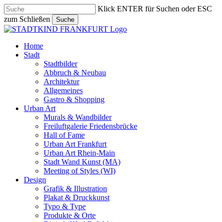
Skip
Klick ENTER für Suchen oder ESC
to
zum Schließen
Suche
main
Close
content
Search
search
Menu
Home
Stadt
Stadtbilder
Abbruch & Neubau
Architektur
Allgemeines
Gastro & Shopping
Urban Art
Murals & Wandbilder
Freiluftgalerie Friedensbrücke
Hall of Fame
Urban Art Frankfurt
Urban Art Rhein-Main
Stadt Wand Kunst (MA)
Meeting of Styles (WI)
Design
Grafik & Illustration
Plakat & Druckkunst
Typo & Type
Produkte & Orte