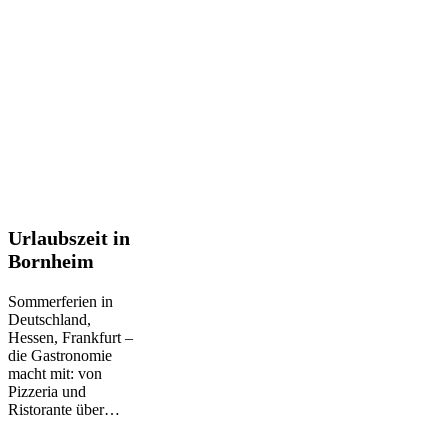
Urlaubszeit
Urlaubszeit in
in
Bornheim
Bornheim
Sommerferien in
Deutschland,
Hessen, Frankfurt –
die Gastronomie
macht mit: von
Pizzeria und
Ristorante über…