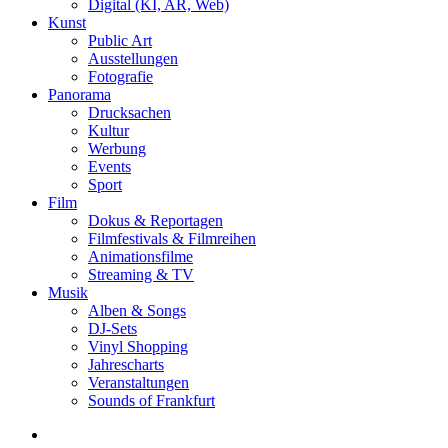
Digital (KI, AR, Web)
Kunst
Public Art
Ausstellungen
Fotografie
Panorama
Drucksachen
Kultur
Werbung
Events
Sport
Film
Dokus & Reportagen
Filmfestivals & Filmreihen
Animationsfilme
Streaming & TV
Musik
Alben & Songs
DJ-Sets
Vinyl Shopping
Jahrescharts
Veranstaltungen
Sounds of Frankfurt
search