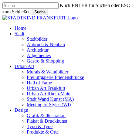
Skip
Klick ENTER für Suchen oder ESC
to
zum Schließen
Suche
main
Close
content
Search
search
Menu
Home
Stadt
Stadtbilder
Abbruch & Neubau
Architektur
Allgemeines
Gastro & Shopping
Urban Art
Murals & Wandbilder
Freiluftgalerie Friedensbrücke
Hall of Fame
Urban Art Frankfurt
Urban Art Rhein-Main
Stadt Wand Kunst (MA)
Meeting of Styles (WI)
Design
Grafik & Illustration
Plakat & Druckkunst
Typo & Type
Produkte & Orte