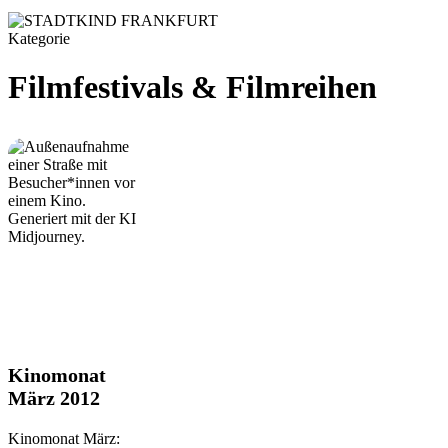
Kategorie
Filmfestivals & Filmreihen
Kinomonat
Kinomonat
März
März 2012
2012
Kinomonat März: