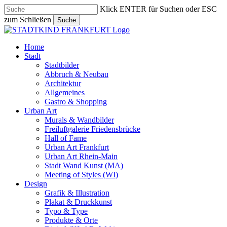
Skip
Klick ENTER für Suchen oder ESC
to
zum Schließen
Suche
main
Close
content
Search
search
Menu
Home
Stadt
Stadtbilder
Abbruch & Neubau
Architektur
Allgemeines
Gastro & Shopping
Urban Art
Murals & Wandbilder
Freiluftgalerie Friedensbrücke
Hall of Fame
Urban Art Frankfurt
Urban Art Rhein-Main
Stadt Wand Kunst (MA)
Meeting of Styles (WI)
Design
Grafik & Illustration
Plakat & Druckkunst
Typo & Type
Produkte & Orte