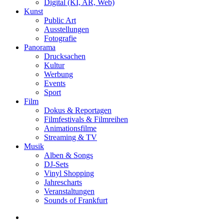
Digital (KI, AR, Web)
Kunst
Public Art
Ausstellungen
Fotografie
Panorama
Drucksachen
Kultur
Werbung
Events
Sport
Film
Dokus & Reportagen
Filmfestivals & Filmreihen
Animationsfilme
Streaming & TV
Musik
Alben & Songs
DJ-Sets
Vinyl Shopping
Jahrescharts
Veranstaltungen
Sounds of Frankfurt
search