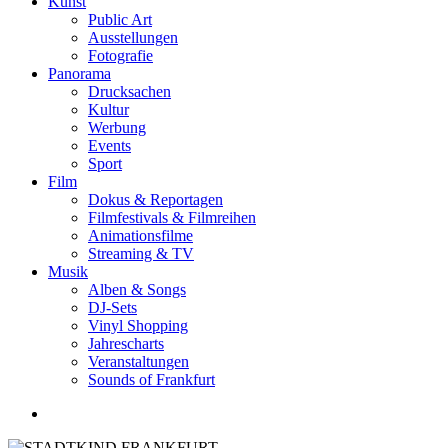
Kunst
Public Art
Ausstellungen
Fotografie
Panorama
Drucksachen
Kultur
Werbung
Events
Sport
Film
Dokus & Reportagen
Filmfestivals & Filmreihen
Animationsfilme
Streaming & TV
Musik
Alben & Songs
DJ-Sets
Vinyl Shopping
Jahrescharts
Veranstaltungen
Sounds of Frankfurt
search