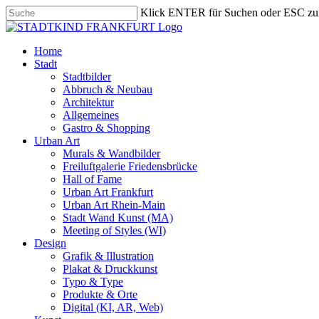
Skip
Klick ENTER für Suchen oder ESC zu
to
Close
main
Search
content
search
Menu
Home
Stadt
Stadtbilder
Abbruch & Neubau
Architektur
Allgemeines
Gastro & Shopping
Urban Art
Murals & Wandbilder
Freiluftgalerie Friedensbrücke
Hall of Fame
Urban Art Frankfurt
Urban Art Rhein-Main
Stadt Wand Kunst (MA)
Meeting of Styles (WI)
Design
Grafik & Illustration
Plakat & Druckkunst
Typo & Type
Produkte & Orte
Digital (KI, AR, Web)