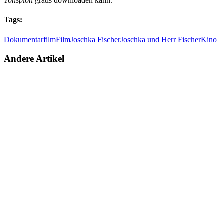
Tonspion
gratis downloaden kann.
Tags:
Dokumentarfilm
Film
Joschka Fischer
Joschka und Herr Fischer
Kino
Andere Artikel