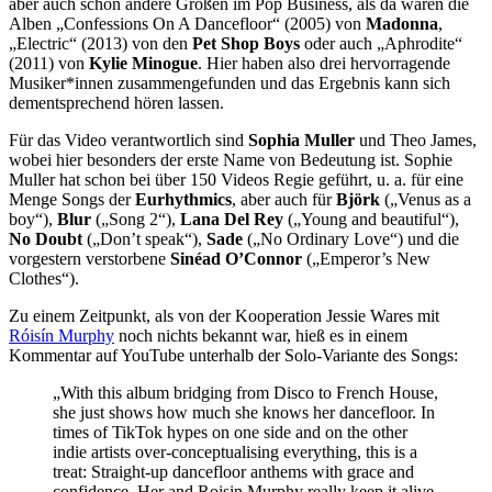
aber auch schon andere Größen im Pop Business, als da wären die
Alben „Confessions On A Dancefloor“ (2005) von
Madonna
,
„Electric“ (2013) von den
Pet Shop Boys
oder auch „Aphrodite“
(2011) von
Kylie Minogue
. Hier haben also drei hervorragende
Musiker*innen zusammengefunden und das Ergebnis kann sich
dementsprechend hören lassen.
Für das Video verantwortlich sind
Sophia Muller
und Theo James,
wobei hier besonders der erste Name von Bedeutung ist. Sophie
Muller hat schon bei über 150 Videos Regie geführt, u. a. für eine
Menge Songs der
Eurhythmics
, aber auch für
Björk
(„Venus as a
boy“),
Blur
(„Song 2“),
Lana Del Rey
(„Young and beautiful“),
No Doubt
(„Don’t speak“),
Sade
(„No Ordinary Love“) und die
vorgestern verstorbene
Sinéad O’Connor
(„Emperor’s New
Clothes“).
Zu einem Zeitpunkt, als von der Kooperation Jessie Wares mit
Róisín Murphy
noch nichts bekannt war, hieß es in einem
Kommentar auf YouTube unterhalb der Solo-Variante des Songs:
„With this album bridging from Disco to French House,
she just shows how much she knows her dancefloor. In
times of TikTok hypes on one side and on the other
indie artists over-conceptualising everything, this is a
treat: Straight-up dancefloor anthems with grace and
confidence. Her and Roisin Murphy really keep it alive