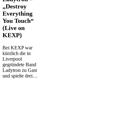
–
„Destroy
„Destroy
Everything
Everything
You Touch“
You
Touch“
(Live on
(Live
KEXP)
on
KEXP)
Bei KEXP war
kürzlich die in
Liverpool
gegründete Band
Ladytron zu Gast
und spielte drei…