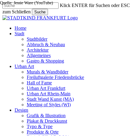
Quelle: Jessie Ware (YouTube)
Skip
Klick ENTER für Suchen oder ESC
to
zum Schließen
Suche
main
Close
content
Search
search
Menu
Home
Stadt
Stadtbilder
Abbruch & Neubau
Architektur
Allgemeines
Gastro & Shopping
Urban Art
Murals & Wandbilder
Freiluftgalerie Friedensbrücke
Hall of Fame
Urban Art Frankfurt
Urban Art Rhein-Main
Stadt Wand Kunst (MA)
Meeting of Styles (WI)
Design
Grafik & Illustration
Plakat & Druckkunst
Typo & Type
Produkte & Orte