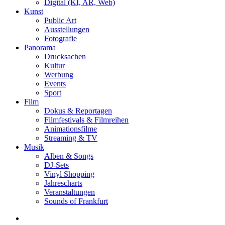
Digital (KI, AR, Web)
Kunst
Public Art
Ausstellungen
Fotografie
Panorama
Drucksachen
Kultur
Werbung
Events
Sport
Film
Dokus & Reportagen
Filmfestivals & Filmreihen
Animationsfilme
Streaming & TV
Musik
Alben & Songs
DJ-Sets
Vinyl Shopping
Jahrescharts
Veranstaltungen
Sounds of Frankfurt
search