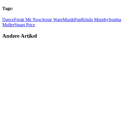
Tags:
Dance
Freak Me Now
Jessie Ware
Musik
Pop
Róisín Murphy
Sophia
Muller
Stuart Price
Andere Artikel