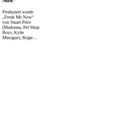
Now“
Me
Now“
Produziert wurde
„Freak Me Now“
von Stuart Price
(Madonna, Pet Shop
Boys, Kylie
Minogue), Regie…