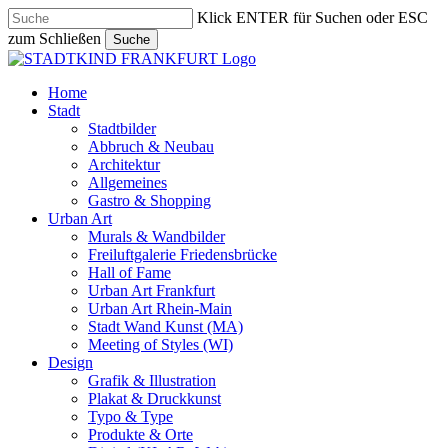
Skip
Klick ENTER für Suchen oder ESC
to
zum Schließen
Suche
main
Close
content
Search
search
Menu
Home
Stadt
Stadtbilder
Abbruch & Neubau
Architektur
Allgemeines
Gastro & Shopping
Urban Art
Murals & Wandbilder
Freiluftgalerie Friedensbrücke
Hall of Fame
Urban Art Frankfurt
Urban Art Rhein-Main
Stadt Wand Kunst (MA)
Meeting of Styles (WI)
Design
Grafik & Illustration
Plakat & Druckkunst
Typo & Type
Produkte & Orte