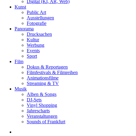
Digital (KI, AR, Web)
Kunst
Public Art
Ausstellungen
Fotografie
Panorama
Drucksachen
Kultur
Werbung
Events
Sport
Film
Dokus & Reportagen
Filmfestivals & Filmreihen
Animationsfilme
Streaming & TV
Musik
Alben & Songs
DJ-Sets
Vinyl Shopping
Jahrescharts
Veranstaltungen
Sounds of Frankfurt
search