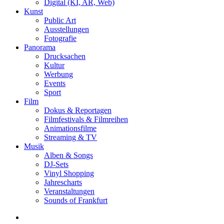
Digital (KI, AR, Web)
Kunst
Public Art
Ausstellungen
Fotografie
Panorama
Drucksachen
Kultur
Werbung
Events
Sport
Film
Dokus & Reportagen
Filmfestivals & Filmreihen
Animationsfilme
Streaming & TV
Musik
Alben & Songs
DJ-Sets
Vinyl Shopping
Jahrescharts
Veranstaltungen
Sounds of Frankfurt
search