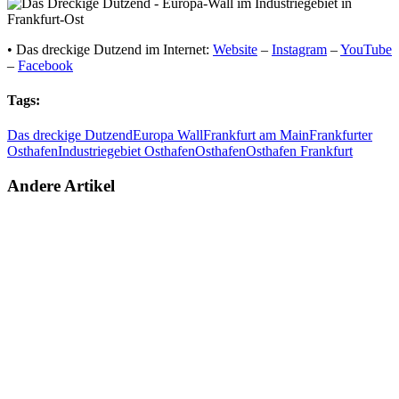
• Das dreckige Dutzend im Internet:
Website
–
Instagram
–
YouTube
–
Facebook
Tags:
Das dreckige Dutzend
Europa Wall
Frankfurt am Main
Frankfurter
Osthafen
Industriegebiet Osthafen
Osthafen
Osthafen Frankfurt
Andere Artikel