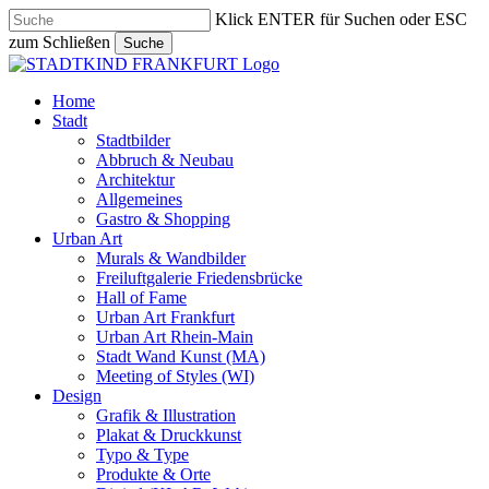
Skip
Klick ENTER für Suchen oder ESC
to
zum Schließen
Suche
main
Close
content
Search
search
Menu
Home
Stadt
Stadtbilder
Abbruch & Neubau
Architektur
Allgemeines
Gastro & Shopping
Urban Art
Murals & Wandbilder
Freiluftgalerie Friedensbrücke
Hall of Fame
Urban Art Frankfurt
Urban Art Rhein-Main
Stadt Wand Kunst (MA)
Meeting of Styles (WI)
Design
Grafik & Illustration
Plakat & Druckkunst
Typo & Type
Produkte & Orte