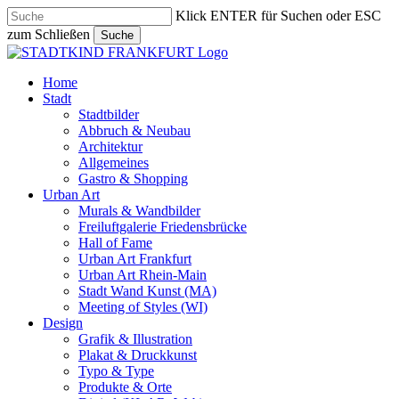
Skip
Klick ENTER für Suchen oder ESC
to
zum Schließen
Suche
main
Close
content
Search
search
Menu
Home
Stadt
Stadtbilder
Abbruch & Neubau
Architektur
Allgemeines
Gastro & Shopping
Urban Art
Murals & Wandbilder
Freiluftgalerie Friedensbrücke
Hall of Fame
Urban Art Frankfurt
Urban Art Rhein-Main
Stadt Wand Kunst (MA)
Meeting of Styles (WI)
Design
Grafik & Illustration
Plakat & Druckkunst
Typo & Type
Produkte & Orte