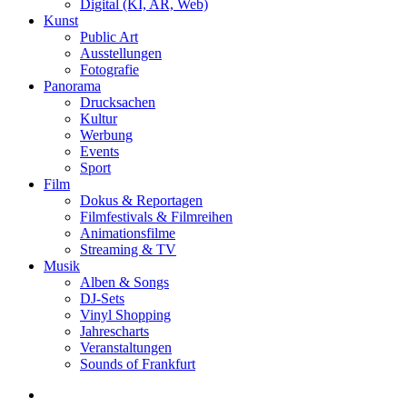
Digital (KI, AR, Web)
Kunst
Public Art
Ausstellungen
Fotografie
Panorama
Drucksachen
Kultur
Werbung
Events
Sport
Film
Dokus & Reportagen
Filmfestivals & Filmreihen
Animationsfilme
Streaming & TV
Musik
Alben & Songs
DJ-Sets
Vinyl Shopping
Jahrescharts
Veranstaltungen
Sounds of Frankfurt
search