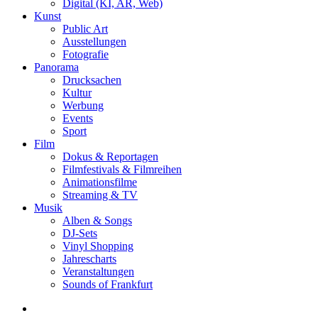
Digital (KI, AR, Web)
Kunst
Public Art
Ausstellungen
Fotografie
Panorama
Drucksachen
Kultur
Werbung
Events
Sport
Film
Dokus & Reportagen
Filmfestivals & Filmreihen
Animationsfilme
Streaming & TV
Musik
Alben & Songs
DJ-Sets
Vinyl Shopping
Jahrescharts
Veranstaltungen
Sounds of Frankfurt
search