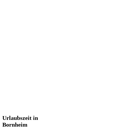
Urlaubszeit
Urlaubszeit in
in
Bornheim
Bornheim