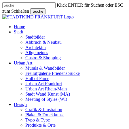
Skip
Klick ENTER für Suchen oder ESC
to
zum Schließen
Suche
main
Close
content
Search
search
Menu
Home
Stadt
Stadtbilder
Abbruch & Neubau
Architektur
Allgemeines
Gastro & Shopping
Urban Art
Murals & Wandbilder
Freiluftgalerie Friedensbrücke
Hall of Fame
Urban Art Frankfurt
Urban Art Rhein-Main
Stadt Wand Kunst (MA)
Meeting of Styles (WI)
Design
Grafik & Illustration
Plakat & Druckkunst
Typo & Type
Produkte & Orte