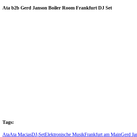
Ata b2b Gerd Janson Boiler Room Frankfurt DJ Set
Tags:
Ata
Ata Macias
DJ-Set
Elektronische Musik
Frankfurt am Main
Gerd Ja