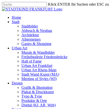
Skip
Klick ENTER für Suchen oder ESC zu
to
Close
main
Search
content
search
Menu
Home
Stadt
Stadtbilder
Abbruch & Neubau
Architektur
Allgemeines
Gastro & Shopping
Urban Art
Murals & Wandbilder
Freiluftgalerie Friedensbrücke
Hall of Fame
Urban Art Frankfurt
Urban Art Rhein-Main
Stadt Wand Kunst (MA)
Meeting of Styles (WI)
Design
Grafik & Illustration
Plakat & Druckkunst
Typo & Type
Produkte & Orte
Digital (KI, AR, Web)