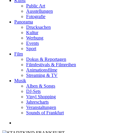
Kunst
Public Art
Ausstellungen
Fotografie
Panorama
Drucksachen
Kultur
Werbung
Events
Sport
Film
Dokus & Reportagen
Filmfestivals & Filmreihen
Animationsfilme
Streaming & TV
Musik
Alben & Songs
DJ-Sets
Vinyl Shopping
Jahrescharts
Veranstaltungen
Sounds of Frankfurt
search