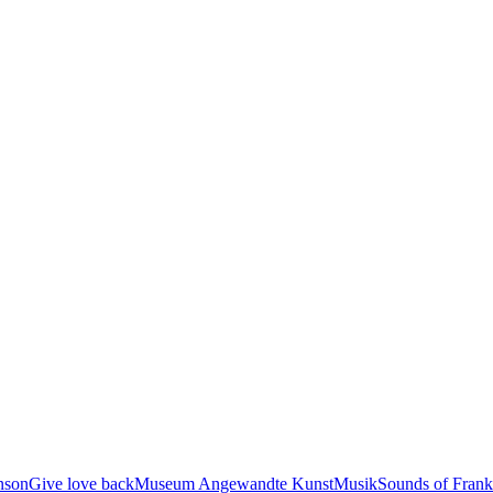
nson
Give love back
Museum Angewandte Kunst
Musik
Sounds of Frank