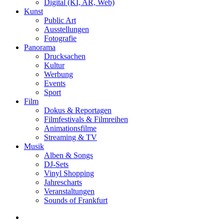
Digital (KI, AR, Web)
Kunst
Public Art
Ausstellungen
Fotografie
Panorama
Drucksachen
Kultur
Werbung
Events
Sport
Film
Dokus & Reportagen
Filmfestivals & Filmreihen
Animationsfilme
Streaming & TV
Musik
Alben & Songs
DJ-Sets
Vinyl Shopping
Jahrescharts
Veranstaltungen
Sounds of Frankfurt
search