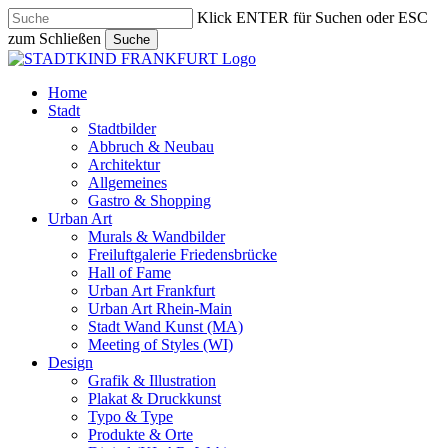
Skip
Klick ENTER für Suchen oder ESC
to
zum Schließen
Suche
main
Close
content
Search
search
Menu
Home
Stadt
Stadtbilder
Abbruch & Neubau
Architektur
Allgemeines
Gastro & Shopping
Urban Art
Murals & Wandbilder
Freiluftgalerie Friedensbrücke
Hall of Fame
Urban Art Frankfurt
Urban Art Rhein-Main
Stadt Wand Kunst (MA)
Meeting of Styles (WI)
Design
Grafik & Illustration
Plakat & Druckkunst
Typo & Type
Produkte & Orte