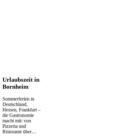
Urlaubszeit
Urlaubszeit in
in
Bornheim
Bornheim
Sommerferien in
Deutschland,
Hessen, Frankfurt –
die Gastronomie
macht mit: von
Pizzeria und
Ristorante über…