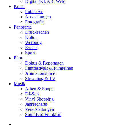
Digital (KI, AR, Web)
Kunst
Public Art
Ausstellungen
Fotografie
Panorama
Drucksachen
Kultur
Werbung
Events
Sport
Film
Dokus & Reportagen
Filmfestivals & Filmreihen
Animationsfilme
Streaming & TV
Musik
Alben & Songs
DJ-Sets
Vinyl Shopping
Jahrescharts
Veranstaltungen
Sounds of Frankfurt
search