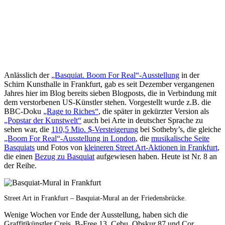
Anlässlich der
„Basquiat. Boom For Real“-Ausstellung
in der
Schirn Kunsthalle in Frankfurt, gab es seit Dezember vergangenen
Jahres hier im Blog bereits sieben Blogposts, die in Verbindung mit
dem verstorbenen US-Künstler stehen. Vorgestellt wurde z.B. die
BBC-Doku
„Rage to Riches“
, die später in gekürzter Version als
„Popstar der Kunstwelt“
auch bei Arte in deutscher Sprache zu
sehen war, die
110,5 Mio. $-Versteigerung
bei Sotheby’s, die gleiche
„Boom For Real“-Ausstellung in London
, die
musikalische Seite
Basquiats
und Fotos von
kleineren Street Art-Aktionen in Frankfurt
,
die einen
Bezug zu Basquiat
aufgewiesen haben. Heute ist Nr. 8 an
der Reihe.
Street Art in Frankfurt – Basquiat-Mural an der Friedensbrücke.
Wenige Wochen vor Ende der Ausstellung, haben sich die
Graffitikünstler Creis, B-Free 13, Cebu, Obskur 87 und Cor