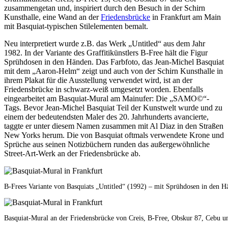
zusammengetan und, inspiriert durch den Besuch in der Schirn
Kunsthalle, eine Wand an der
Friedensbrücke
in Frankfurt am Main
mit Basquiat-typischen Stilelementen bemalt.
Neu interpretiert wurde z.B. das Werk „Untitled“ aus dem Jahr
1982. In der Variante des Graffitikünstlers B-Free hält die Figur
Sprühdosen in den Händen. Das Farbfoto, das Jean-Michel Basquiat
mit dem „Aaron-Helm“ zeigt und auch von der Schirn Kunsthalle in
ihrem Plakat für die Ausstellung verwendet wird, ist an der
Friedensbrücke in schwarz-weiß umgesetzt worden. Ebenfalls
eingearbeitet am Basquiat-Mural am Mainufer: Die „SAMO©“-
Tags. Bevor Jean-Michel Basquiat Teil der Kunstwelt wurde und zu
einem der bedeutendsten Maler des 20. Jahrhunderts avancierte,
taggte er unter diesem Namen zusammen mit Al Diaz in den Straßen
New Yorks herum. Die von Basquiat oftmals verwendete Krone und
Sprüche aus seinen Notizbüchern runden das außergewöhnliche
Street-Art-Werk an der Friedensbrücke ab.
B-Frees Variante von Basquiats „Untitled“ (1992) – mit Sprühdosen in den H
Basquiat-Mural an der Friedensbrücke von Creis, B-Free, Obskur 87, Cebu u