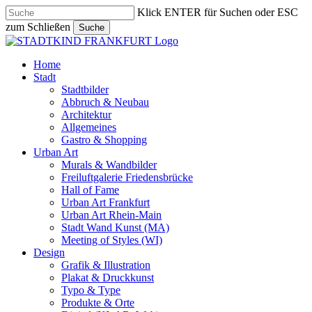
Skip
Klick ENTER für Suchen oder ESC
to
zum Schließen
Suche
main
Close
content
Search
search
Menu
Home
Stadt
Stadtbilder
Abbruch & Neubau
Architektur
Allgemeines
Gastro & Shopping
Urban Art
Murals & Wandbilder
Freiluftgalerie Friedensbrücke
Hall of Fame
Urban Art Frankfurt
Urban Art Rhein-Main
Stadt Wand Kunst (MA)
Meeting of Styles (WI)
Design
Grafik & Illustration
Plakat & Druckkunst
Typo & Type
Produkte & Orte