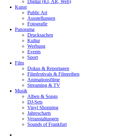
Digital (KI, AR, Web)
Kunst
Public Art
Ausstellungen
Fotografie
Panorama
Drucksachen
Kultur
Werbung
Events
Sport
Film
Dokus & Reportagen
Filmfestivals & Filmreihen
Animationsfilme
Streaming & TV
Musik
Alben & Songs
DJ-Sets
Vinyl Shopping
Jahrescharts
Veranstaltungen
Sounds of Frankfurt
search