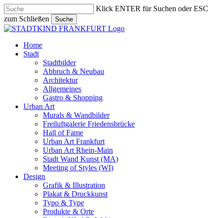
Skip
Klick ENTER für Suchen oder ESC
to
zum Schließen
Suche
main
Close
content
Search
search
Menu
Home
Stadt
Stadtbilder
Abbruch & Neubau
Architektur
Allgemeines
Gastro & Shopping
Urban Art
Murals & Wandbilder
Freiluftgalerie Friedensbrücke
Hall of Fame
Urban Art Frankfurt
Urban Art Rhein-Main
Stadt Wand Kunst (MA)
Meeting of Styles (WI)
Design
Grafik & Illustration
Plakat & Druckkunst
Typo & Type
Produkte & Orte