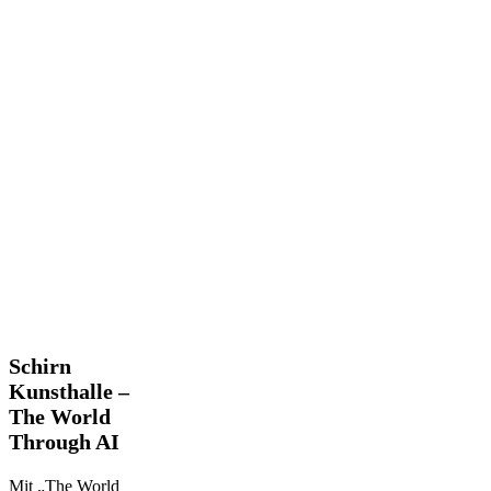
Schirn
Schirn
Kunsthalle
Kunsthalle –
–
The World
The
Through AI
World
Through
AI
Mit „The World