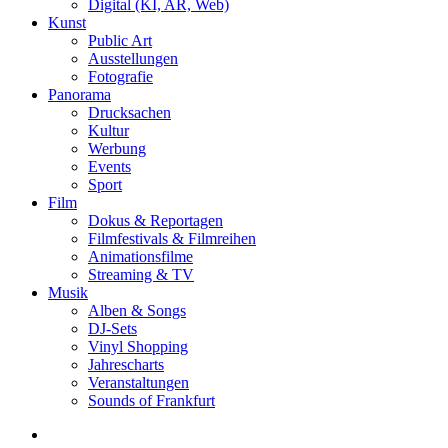
Digital (KI, AR, Web)
Kunst
Public Art
Ausstellungen
Fotografie
Panorama
Drucksachen
Kultur
Werbung
Events
Sport
Film
Dokus & Reportagen
Filmfestivals & Filmreihen
Animationsfilme
Streaming & TV
Musik
Alben & Songs
DJ-Sets
Vinyl Shopping
Jahrescharts
Veranstaltungen
Sounds of Frankfurt
search