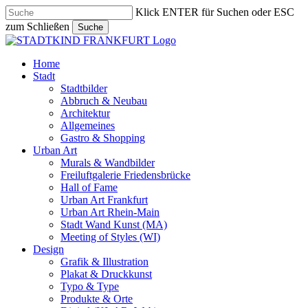
Skip
Klick ENTER für Suchen oder ESC
to
zum Schließen
Suche
main
Close
content
Search
search
Menu
Home
Stadt
Stadtbilder
Abbruch & Neubau
Architektur
Allgemeines
Gastro & Shopping
Urban Art
Murals & Wandbilder
Freiluftgalerie Friedensbrücke
Hall of Fame
Urban Art Frankfurt
Urban Art Rhein-Main
Stadt Wand Kunst (MA)
Meeting of Styles (WI)
Design
Grafik & Illustration
Plakat & Druckkunst
Typo & Type
Produkte & Orte