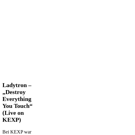
Ladytron
Ladytron –
–
„Destroy
„Destroy
Everything
Everything
You Touch“
You
Touch“
(Live on
(Live
KEXP)
on
KEXP)
Bei KEXP war