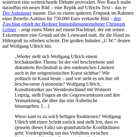
seinerzeit eine weitreichende Debatte provoziert. Neo Rauch malte
daraufhin ein neues Bild –
eine Replik auf
Ullrichs Text – das er
Der Anbräuner
nannte. Das zu einem späteren Zeitpunk im Rahmen
einer Benefiz-Auktion für 750.000 Euro verkaufte Bild –
den
Zuschlag erhielt der Berliner Immobilienunternehmer Christoph
Gröner
– zeigt einen Maler auf einem Nachttopf, der mit seinen
Exkrementen eine Gestalt auf die Leinwand malt, die die Hand zu
Hitlergruß zu erheben scheint. Die großen Initialen „U.W.“ deuten
auf Wolfgang Ullrich hin.
„Wieder stellt sich Wolfgang Ullrich einem
hochaktuellen Thema: Ist der viel beschriebene und
diskutierte Rechtsdrall in den ostdeutschen Ländern
auch in der zeitgenössischen Kunst sichtbar? Wie
politisch ist Kunst heute – und wie steht es um ihre oft
beschworene Autonomie? Wolfgang Ullrich,
Kunsthistoriker aus Westdeutschland mit Wohnort
Leipzig, stellt Fragen an die Gegenwartskunst und ihre
Vermarktung, die über das rein Ästhetische
hinausgehen. […]
Wieso kam es zu solch heftigen Reaktionen? Wolfgang
Ullrich tritt einen Schritt zurück und stellt fest, dass es
(jenseits dieses Falls) um grundsätzliche Konfliktlinien
geht: Vordergründig um das Verhältnis zwischen