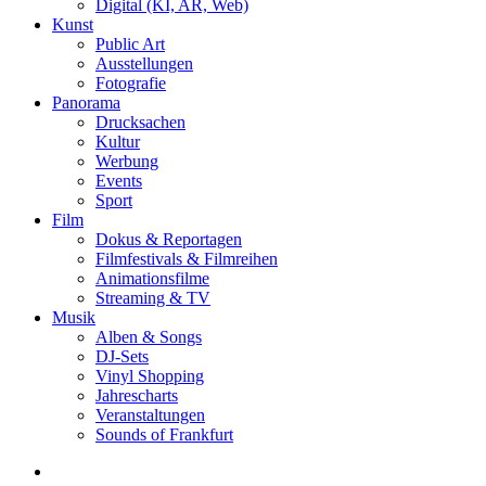
Digital (KI, AR, Web)
Kunst
Public Art
Ausstellungen
Fotografie
Panorama
Drucksachen
Kultur
Werbung
Events
Sport
Film
Dokus & Reportagen
Filmfestivals & Filmreihen
Animationsfilme
Streaming & TV
Musik
Alben & Songs
DJ-Sets
Vinyl Shopping
Jahrescharts
Veranstaltungen
Sounds of Frankfurt
search