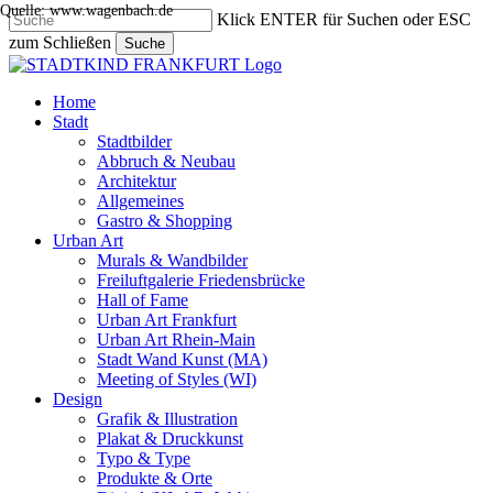
Quelle: www.wagenbach.de
Skip
Klick ENTER für Suchen oder ESC
to
zum Schließen
Suche
main
Close
content
Search
search
Menu
Home
Stadt
Stadtbilder
Abbruch & Neubau
Architektur
Allgemeines
Gastro & Shopping
Urban Art
Murals & Wandbilder
Freiluftgalerie Friedensbrücke
Hall of Fame
Urban Art Frankfurt
Urban Art Rhein-Main
Stadt Wand Kunst (MA)
Meeting of Styles (WI)
Design
Grafik & Illustration
Plakat & Druckkunst
Typo & Type
Produkte & Orte