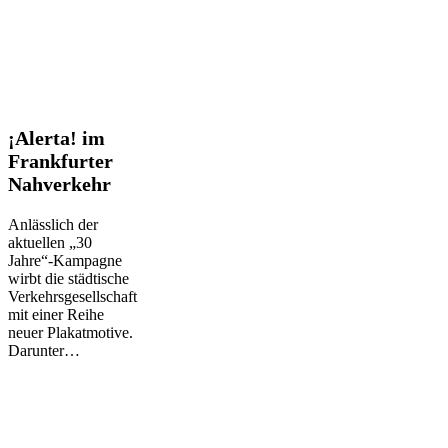
¡Alerta!
¡Alerta! im
im
Frankfurter
Frankfurter
Nahverkehr
Nahverkehr
Anlässlich der
aktuellen „30
Jahre“-Kampagne
wirbt die städtische
Verkehrsgesellschaft
mit einer Reihe
neuer Plakatmotive.
Darunter…