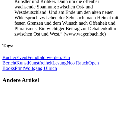
Künstler und Kritiker. Dann um die offenbar
wachsende Spannung zwischen Ost- und
Westdeutschland. Und am Ende um den alten neuen
Widerspruch zwischen der Sehnsucht nach Heimat mit
festen Grenzen und dem Wunsch nach Offenheit und
Pluralismus. Ein wichtiger Beitrag zur Debattenkultur
zwischen Ost und West.“ (www.wagenbach.de)
Tags:
Bücher
Event
Feindbild werden. Ein
Bericht
Kunst
Kunstfreiheit
Lesung
Neo Rauch
Open
Books
Print
Wolfgang Ullrich
Andere Artikel