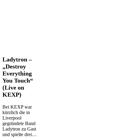
Ladytron
Ladytron –
–
„Destroy
„Destroy
Everything
Everything
You Touch“
You
Touch“
(Live on
(Live
KEXP)
on
KEXP)
Bei KEXP war
kürzlich die in
Liverpool
gegründete Band
Ladytron zu Gast
und spielte drei…