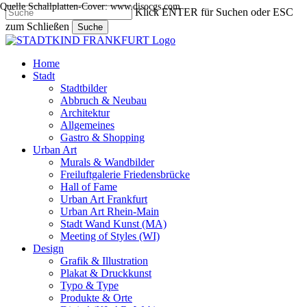
Quelle Schallplatten-Cover: www.disocgs.com
Skip
Klick ENTER für Suchen oder ESC
to
zum Schließen
Suche
main
Close
content
Search
search
Menu
Home
Stadt
Stadtbilder
Abbruch & Neubau
Architektur
Allgemeines
Gastro & Shopping
Urban Art
Murals & Wandbilder
Freiluftgalerie Friedensbrücke
Hall of Fame
Urban Art Frankfurt
Urban Art Rhein-Main
Stadt Wand Kunst (MA)
Meeting of Styles (WI)
Design
Grafik & Illustration
Plakat & Druckkunst
Typo & Type
Produkte & Orte