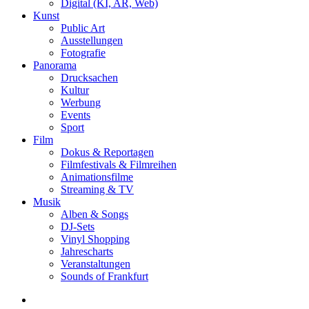
Digital (KI, AR, Web)
Kunst
Public Art
Ausstellungen
Fotografie
Panorama
Drucksachen
Kultur
Werbung
Events
Sport
Film
Dokus & Reportagen
Filmfestivals & Filmreihen
Animationsfilme
Streaming & TV
Musik
Alben & Songs
DJ-Sets
Vinyl Shopping
Jahrescharts
Veranstaltungen
Sounds of Frankfurt
search