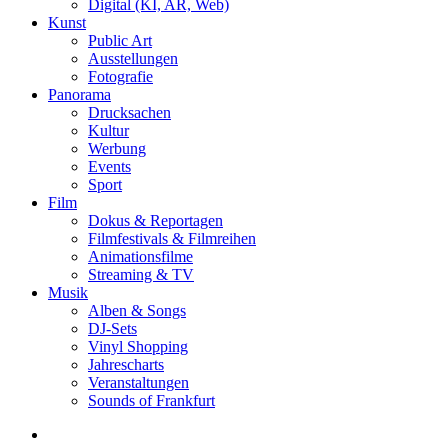
Digital (KI, AR, Web)
Kunst
Public Art
Ausstellungen
Fotografie
Panorama
Drucksachen
Kultur
Werbung
Events
Sport
Film
Dokus & Reportagen
Filmfestivals & Filmreihen
Animationsfilme
Streaming & TV
Musik
Alben & Songs
DJ-Sets
Vinyl Shopping
Jahrescharts
Veranstaltungen
Sounds of Frankfurt
search