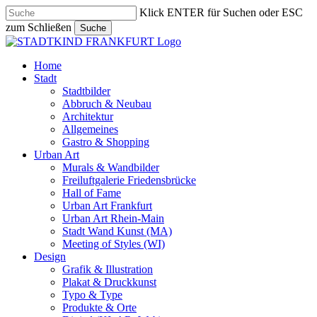
Skip
Klick ENTER für Suchen oder ESC
to
zum Schließen
Suche
main
Close
content
Search
search
Menu
Home
Stadt
Stadtbilder
Abbruch & Neubau
Architektur
Allgemeines
Gastro & Shopping
Urban Art
Murals & Wandbilder
Freiluftgalerie Friedensbrücke
Hall of Fame
Urban Art Frankfurt
Urban Art Rhein-Main
Stadt Wand Kunst (MA)
Meeting of Styles (WI)
Design
Grafik & Illustration
Plakat & Druckkunst
Typo & Type
Produkte & Orte