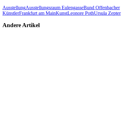
Ausstellung
Ausstellungsraum Eulengasse
Bund Offenbacher
Künstler
Frankfurt am Main
Kunst
Leonore Poth
Ursula Zepter
Andere Artikel