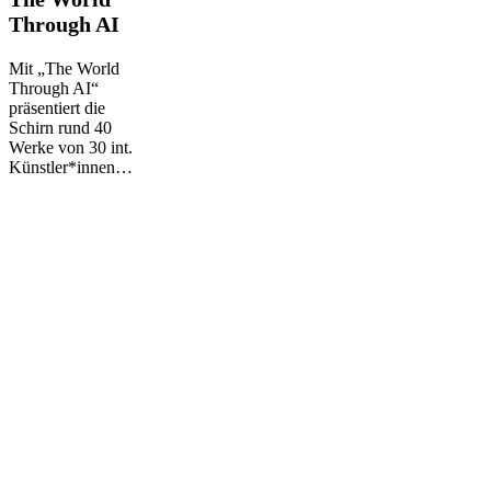
The
Through AI
World
Through
AI
Mit „The World
Through AI“
präsentiert die
Schirn rund 40
Werke von 30 int.
Künstler*innen…