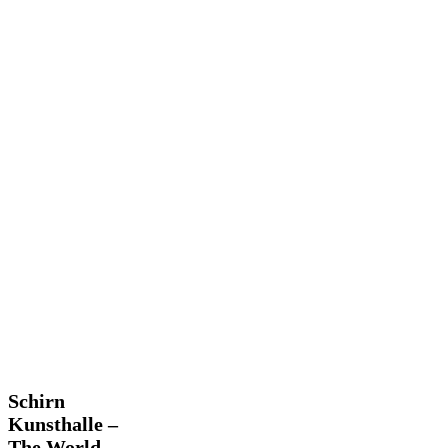
Schirn
Schirn
Kunsthalle
Kunsthalle –
–
The World