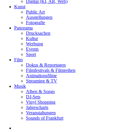
Digital (KI, AR, Web)
Kunst
Public Art
Ausstellungen
Fotografie
Panorama
Drucksachen
Kultur
Werbung
Events
Sport
Film
Dokus & Reportagen
Filmfestivals & Filmreihen
Animationsfilme
Streaming & TV
Musik
Alben & Songs
DJ-Sets
Vinyl Shopping
Jahrescharts
Veranstaltungen
Sounds of Frankfurt
search