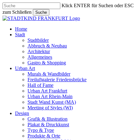
Skip
Klick ENTER für Suchen oder ESC
to
zum Schließen
Suche
main
Close
content
Search
search
Menu
Home
Stadt
Stadtbilder
Abbruch & Neubau
Architektur
Allgemeines
Gastro & Shopping
Urban Art
Murals & Wandbilder
Freiluftgalerie Friedensbrücke
Hall of Fame
Urban Art Frankfurt
Urban Art Rhein-Main
Stadt Wand Kunst (MA)
Meeting of Styles (WI)
Design
Grafik & Illustration
Plakat & Druckkunst
Typo & Type
Produkte & Orte