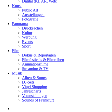
Digital (KI, AR, Web)
Kunst
Public Art
Ausstellungen
Fotografie
Panorama
Drucksachen
Kultur
Werbung
Events
Sport
Film
Dokus & Reportagen
Filmfestivals & Filmreihen
Animationsfilme
Streaming & TV
Musik
Alben & Songs
DJ-Sets
Vinyl Shopping
Jahrescharts
Veranstaltungen
Sounds of Frankfurt
search