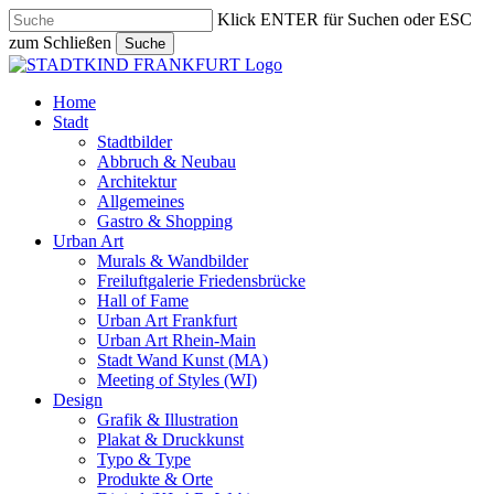
Skip
Klick ENTER für Suchen oder ESC
to
zum Schließen
Suche
main
Close
content
Search
search
Menu
Home
Stadt
Stadtbilder
Abbruch & Neubau
Architektur
Allgemeines
Gastro & Shopping
Urban Art
Murals & Wandbilder
Freiluftgalerie Friedensbrücke
Hall of Fame
Urban Art Frankfurt
Urban Art Rhein-Main
Stadt Wand Kunst (MA)
Meeting of Styles (WI)
Design
Grafik & Illustration
Plakat & Druckkunst
Typo & Type
Produkte & Orte