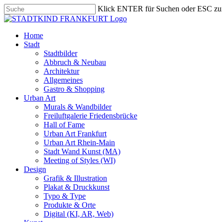
Skip
Klick ENTER für Suchen oder ESC zu
to
Close
main
Search
content
search
Menu
Home
Stadt
Stadtbilder
Abbruch & Neubau
Architektur
Allgemeines
Gastro & Shopping
Urban Art
Murals & Wandbilder
Freiluftgalerie Friedensbrücke
Hall of Fame
Urban Art Frankfurt
Urban Art Rhein-Main
Stadt Wand Kunst (MA)
Meeting of Styles (WI)
Design
Grafik & Illustration
Plakat & Druckkunst
Typo & Type
Produkte & Orte
Digital (KI, AR, Web)