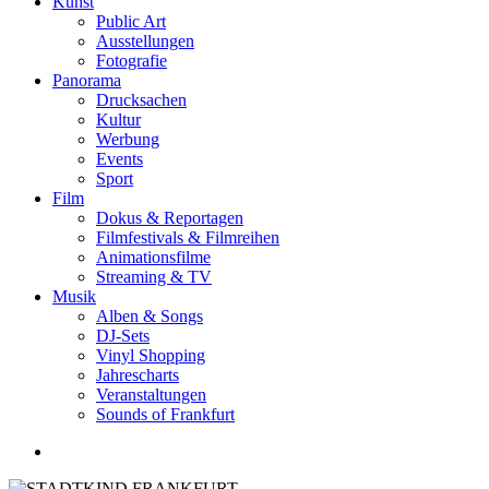
Kunst
Public Art
Ausstellungen
Fotografie
Panorama
Drucksachen
Kultur
Werbung
Events
Sport
Film
Dokus & Reportagen
Filmfestivals & Filmreihen
Animationsfilme
Streaming & TV
Musik
Alben & Songs
DJ-Sets
Vinyl Shopping
Jahrescharts
Veranstaltungen
Sounds of Frankfurt
search