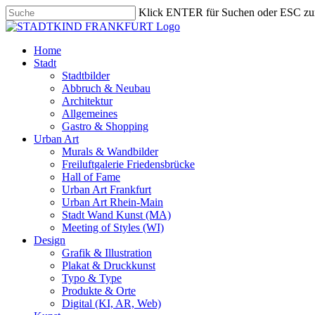
Skip
Klick ENTER für Suchen oder ESC zu
to
Close
main
Search
content
search
Menu
Home
Stadt
Stadtbilder
Abbruch & Neubau
Architektur
Allgemeines
Gastro & Shopping
Urban Art
Murals & Wandbilder
Freiluftgalerie Friedensbrücke
Hall of Fame
Urban Art Frankfurt
Urban Art Rhein-Main
Stadt Wand Kunst (MA)
Meeting of Styles (WI)
Design
Grafik & Illustration
Plakat & Druckkunst
Typo & Type
Produkte & Orte
Digital (KI, AR, Web)