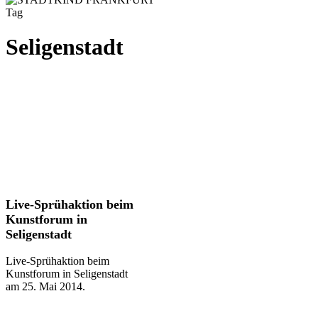
Tag
Seligenstadt
Live-
Live-Sprühaktion beim
Sprühaktion
Kunstforum in
beim
Seligenstadt
Kunstforum
in
Live-Sprühaktion beim
Seligenstadt
Kunstforum in Seligenstadt
am 25. Mai 2014.