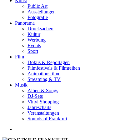
Kunst
Public Art
Ausstellungen
Fotografie
Panorama
Drucksachen
Kultur
Werbung
Events
Sport
Film
Dokus & Reportagen
Filmfestivals & Filmreihen
Animationsfilme
Streaming & TV
Musik
Alben & Songs
DJ-Sets
Vinyl Shopping
Jahrescharts
Veranstaltungen
Sounds of Frankfurt
search