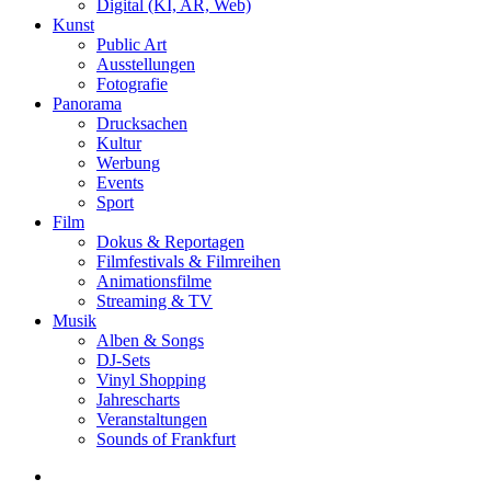
Digital (KI, AR, Web)
Kunst
Public Art
Ausstellungen
Fotografie
Panorama
Drucksachen
Kultur
Werbung
Events
Sport
Film
Dokus & Reportagen
Filmfestivals & Filmreihen
Animationsfilme
Streaming & TV
Musik
Alben & Songs
DJ-Sets
Vinyl Shopping
Jahrescharts
Veranstaltungen
Sounds of Frankfurt
search