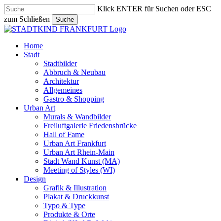
Skip
Klick ENTER für Suchen oder ESC
to
zum Schließen
Suche
main
Close
content
Search
search
Menu
Home
Stadt
Stadtbilder
Abbruch & Neubau
Architektur
Allgemeines
Gastro & Shopping
Urban Art
Murals & Wandbilder
Freiluftgalerie Friedensbrücke
Hall of Fame
Urban Art Frankfurt
Urban Art Rhein-Main
Stadt Wand Kunst (MA)
Meeting of Styles (WI)
Design
Grafik & Illustration
Plakat & Druckkunst
Typo & Type
Produkte & Orte