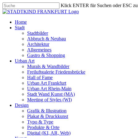
Skip
Klick ENTER für Suchen oder ESC zu
to
Close
main
Search
content
search
Menu
Home
Stadt
Stadtbilder
Abbruch & Neubau
Architektur
Allgemeines
Gastro & Shopping
Urban Art
Murals & Wandbilder
Freiluftgalerie Friedensbrücke
Hall of Fame
Urban Art Frankfurt
Urban Art Rhein-Main
Stadt Wand Kunst (MA)
Meeting of Styles (WI)
Design
Grafik & Illustration
Plakat & Druckkunst
Typo & Type
Produkte & Orte
Digital (KI, AR, Web)