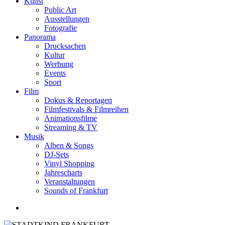
Kunst
Public Art
Ausstellungen
Fotografie
Panorama
Drucksachen
Kultur
Werbung
Events
Sport
Film
Dokus & Reportagen
Filmfestivals & Filmreihen
Animationsfilme
Streaming & TV
Musik
Alben & Songs
DJ-Sets
Vinyl Shopping
Jahrescharts
Veranstaltungen
Sounds of Frankfurt
search