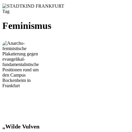
Tag
Feminismus
„Wilde
„Wilde Vulven
Vulven