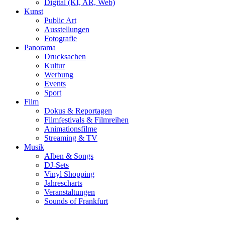
Digital (KI, AR, Web)
Kunst
Public Art
Ausstellungen
Fotografie
Panorama
Drucksachen
Kultur
Werbung
Events
Sport
Film
Dokus & Reportagen
Filmfestivals & Filmreihen
Animationsfilme
Streaming & TV
Musik
Alben & Songs
DJ-Sets
Vinyl Shopping
Jahrescharts
Veranstaltungen
Sounds of Frankfurt
search