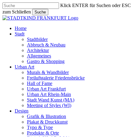
Skip
Klick ENTER für Suchen oder ESC
to
zum Schließen
Suche
main
Close
content
Search
search
Menu
Home
Stadt
Stadtbilder
Abbruch & Neubau
Architektur
Allgemeines
Gastro & Shopping
Urban Art
Murals & Wandbilder
Freiluftgalerie Friedensbrücke
Hall of Fame
Urban Art Frankfurt
Urban Art Rhein-Main
Stadt Wand Kunst (MA)
Meeting of Styles (WI)
Design
Grafik & Illustration
Plakat & Druckkunst
Typo & Type
Produkte & Orte