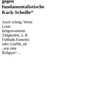
gegen
gegen
fundamentalistische
fundamentalistische
Kack-Scheiße“
Kack-
Scheiße“
Auch schräg: Wenn
Leute
liebgewonnene
Tätigkeiten, z. B.
Fußball(-Fansein)
oder Graffiti, als
„wie eine
Religion“…