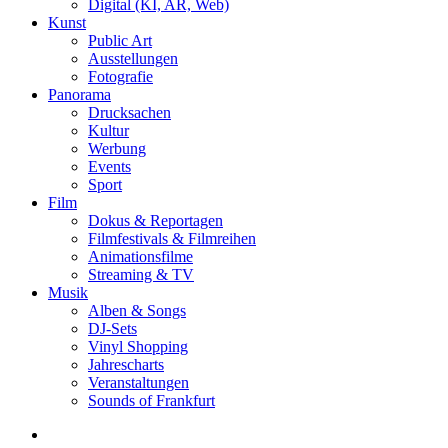
Digital (KI, AR, Web)
Kunst
Public Art
Ausstellungen
Fotografie
Panorama
Drucksachen
Kultur
Werbung
Events
Sport
Film
Dokus & Reportagen
Filmfestivals & Filmreihen
Animationsfilme
Streaming & TV
Musik
Alben & Songs
DJ-Sets
Vinyl Shopping
Jahrescharts
Veranstaltungen
Sounds of Frankfurt
search