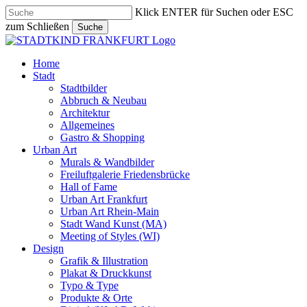
Skip
Klick ENTER für Suchen oder ESC
to
zum Schließen
Suche
main
Close
content
Search
search
Menu
Home
Stadt
Stadtbilder
Abbruch & Neubau
Architektur
Allgemeines
Gastro & Shopping
Urban Art
Murals & Wandbilder
Freiluftgalerie Friedensbrücke
Hall of Fame
Urban Art Frankfurt
Urban Art Rhein-Main
Stadt Wand Kunst (MA)
Meeting of Styles (WI)
Design
Grafik & Illustration
Plakat & Druckkunst
Typo & Type
Produkte & Orte