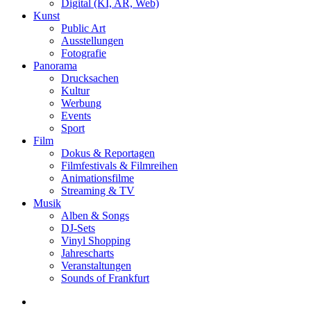
Digital (KI, AR, Web)
Kunst
Public Art
Ausstellungen
Fotografie
Panorama
Drucksachen
Kultur
Werbung
Events
Sport
Film
Dokus & Reportagen
Filmfestivals & Filmreihen
Animationsfilme
Streaming & TV
Musik
Alben & Songs
DJ-Sets
Vinyl Shopping
Jahrescharts
Veranstaltungen
Sounds of Frankfurt
search