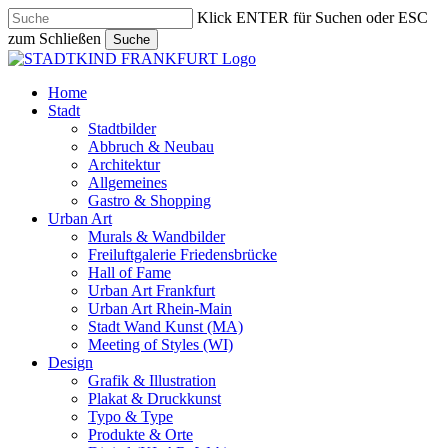
Skip
Klick ENTER für Suchen oder ESC
to
zum Schließen
Suche
main
Close
content
Search
search
Menu
Home
Stadt
Stadtbilder
Abbruch & Neubau
Architektur
Allgemeines
Gastro & Shopping
Urban Art
Murals & Wandbilder
Freiluftgalerie Friedensbrücke
Hall of Fame
Urban Art Frankfurt
Urban Art Rhein-Main
Stadt Wand Kunst (MA)
Meeting of Styles (WI)
Design
Grafik & Illustration
Plakat & Druckkunst
Typo & Type
Produkte & Orte