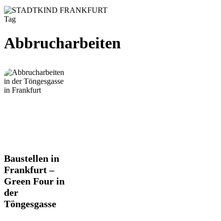
Tag
Abbrucharbeiten
Baustellen
Baustellen in
in
Frankfurt –
Frankfurt
Green Four in
–
der
Green
Four
Töngesgasse
in
der