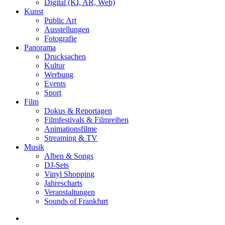
Digital (KI, AR, Web)
Kunst
Public Art
Ausstellungen
Fotografie
Panorama
Drucksachen
Kultur
Werbung
Events
Sport
Film
Dokus & Reportagen
Filmfestivals & Filmreihen
Animationsfilme
Streaming & TV
Musik
Alben & Songs
DJ-Sets
Vinyl Shopping
Jahrescharts
Veranstaltungen
Sounds of Frankfurt
search