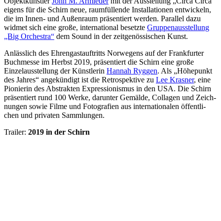
Objekt­künst­ler
John M. Armle­der
mit der Ausstel­lung „Circa Circa“
eigens für die Schirn neue, raum­fül­lende Instal­la­tio­nen entwi­ckeln,
die im Innen- und Außen­raum präsen­tie­rt werden. Parallel dazu
widmet sich eine große, international besetzte
Gruppenausstellung
„Big Orchestra“
dem Sound in der zeit­ge­nös­si­schen Kunst.
Anläss­lich des Ehren­gast­auf­tritts Norwe­gens auf der Frank­fur­ter
Buch­messe im Herbst 2019, präsentiert die Schirn eine große
Einzel­aus­stel­lung der Künst­le­rin
Hannah Ryggen
. Als „Höhe­punkt
des Jahres“ angekündigt ist die Retro­spek­tive zu
Lee Krasner
, eine
Pionie­rin des Abstrak­ten Expres­sio­nis­mus in den USA. Die Schirn
präsen­tiert rund 100 Werke, darun­ter Gemälde, Colla­gen und Zeich­
nun­gen sowie Filme und Foto­gra­fien aus inter­na­tio­na­len öffent­li­
chen und priva­ten Samm­lun­gen.
Trailer:
2019 in der Schirn