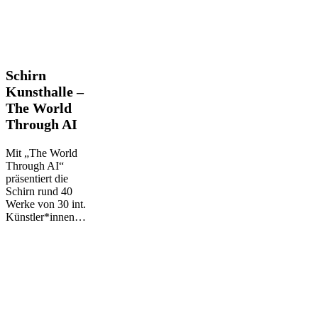
Schirn
Schirn
Kunsthalle
Kunsthalle –
–
The World
The
Through AI
World
Through
AI
Mit „The World
Through AI“
präsentiert die
Schirn rund 40
Werke von 30 int.
Künstler*innen…