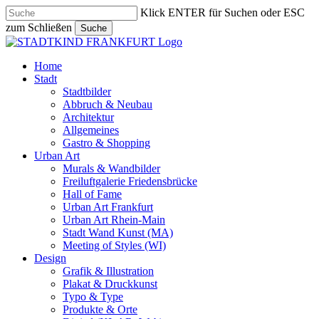
Skip
Klick ENTER für Suchen oder ESC
to
zum Schließen
Suche
main
Close
content
Search
search
Menu
Home
Stadt
Stadtbilder
Abbruch & Neubau
Architektur
Allgemeines
Gastro & Shopping
Urban Art
Murals & Wandbilder
Freiluftgalerie Friedensbrücke
Hall of Fame
Urban Art Frankfurt
Urban Art Rhein-Main
Stadt Wand Kunst (MA)
Meeting of Styles (WI)
Design
Grafik & Illustration
Plakat & Druckkunst
Typo & Type
Produkte & Orte