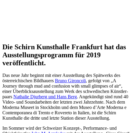
Die Schirn Kunsthalle Frankfurt hat das
Ausstellungsprogramm für 2019
veröffentlicht.
Das neue Jahr beginnt mit einer Ausstel­lung des Spät­werks des
öster­rei­chi­schen Bild­hau­ers
Bruno Gironcoli
, gefolgt von „A
Journey through mud and confusion with small glimpses of air“,
einer Über­blicks­aus­stel­lung zum Werk des schwe­di­schen Künst­ler­
paars
Natha­lie Djur­berg und Hans Berg
. Angekündigt sind rund 40
Video- und Sound­ar­bei­ten der letz­ten zwei Jahr­zehnte. Nach dem
Moderna Museet in Stockholm und dem Museo d’Arte Moderna e
Contemporanea di Trento e Rovereto in Italien, ist die Schirn
Kunsthalle die dritte und letzte Station dieser Ausstellung.
Im Sommer wird der Schwei­zer Konzept-, Perfor­mance- und