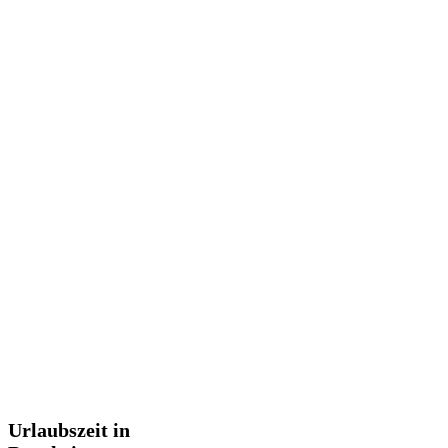
Urlaubszeit
Urlaubszeit in
in