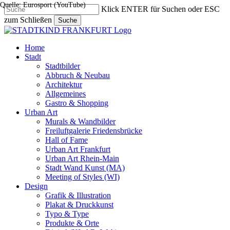
Quelle: Eurosport (YouTube)
Skip
Klick ENTER für Suchen oder ESC
to
zum Schließen
Suche
main
Close
content
Search
search
Menu
Home
Stadt
Stadtbilder
Abbruch & Neubau
Architektur
Allgemeines
Gastro & Shopping
Urban Art
Murals & Wandbilder
Freiluftgalerie Friedensbrücke
Hall of Fame
Urban Art Frankfurt
Urban Art Rhein-Main
Stadt Wand Kunst (MA)
Meeting of Styles (WI)
Design
Grafik & Illustration
Plakat & Druckkunst
Typo & Type
Produkte & Orte