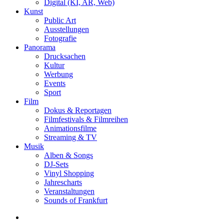
Digital (KI, AR, Web)
Kunst
Public Art
Ausstellungen
Fotografie
Panorama
Drucksachen
Kultur
Werbung
Events
Sport
Film
Dokus & Reportagen
Filmfestivals & Filmreihen
Animationsfilme
Streaming & TV
Musik
Alben & Songs
DJ-Sets
Vinyl Shopping
Jahrescharts
Veranstaltungen
Sounds of Frankfurt
search