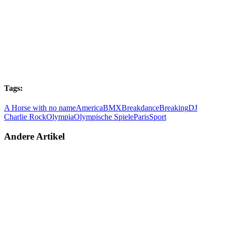
Tags:
A Horse with no name
America
BMX
Breakdance
Breaking
DJ
Charlie Rock
Olympia
Olympische Spiele
Paris
Sport
Andere Artikel