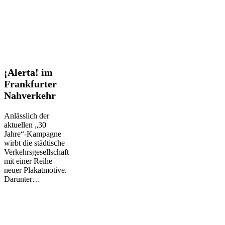
¡Alerta!
¡Alerta! im
im
Frankfurter
Frankfurter
Nahverkehr
Nahverkehr
Anlässlich der
aktuellen „30
Jahre“-Kampagne
wirbt die städtische
Verkehrsgesellschaft
mit einer Reihe
neuer Plakatmotive.
Darunter…