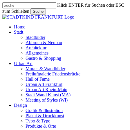
Skip
Klick ENTER für Suchen oder ESC
to
zum Schließen
Suche
main
Close
content
Search
search
Menu
Home
Stadt
Stadtbilder
Abbruch & Neubau
Architektur
Allgemeines
Gastro & Shopping
Urban Art
Murals & Wandbilder
Freiluftgalerie Friedensbrücke
Hall of Fame
Urban Art Frankfurt
Urban Art Rhein-Main
Stadt Wand Kunst (MA)
Meeting of Styles (WI)
Design
Grafik & Illustration
Plakat & Druckkunst
Typo & Type
Produkte & Orte