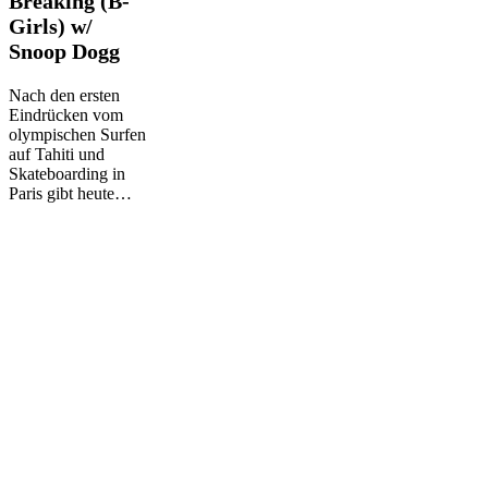
Breaking (B-
(Park,
Girls) w/
Race),
Snoop Dogg
Breaking
(B-
Girls)
Nach den ersten
w/
Eindrücken vom
Snoop
olympischen Surfen
Dogg
auf Tahiti und
Skateboarding in
Paris gibt heute…