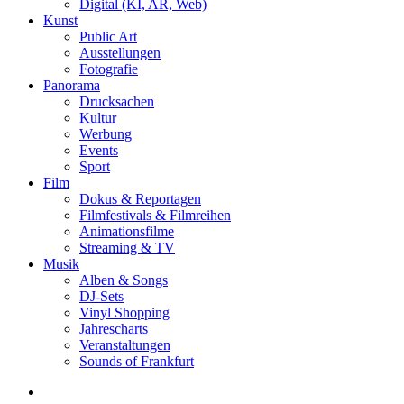
Digital (KI, AR, Web)
Kunst
Public Art
Ausstellungen
Fotografie
Panorama
Drucksachen
Kultur
Werbung
Events
Sport
Film
Dokus & Reportagen
Filmfestivals & Filmreihen
Animationsfilme
Streaming & TV
Musik
Alben & Songs
DJ-Sets
Vinyl Shopping
Jahrescharts
Veranstaltungen
Sounds of Frankfurt
search