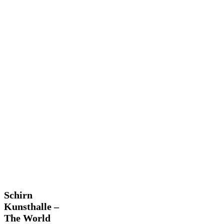
Schirn
Schirn
Kunsthalle
Kunsthalle –
–
The World
The