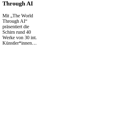
Through AI
World
Through
AI
Mit „The World
Through AI“
präsentiert die
Schirn rund 40
Werke von 30 int.
Künstler*innen…