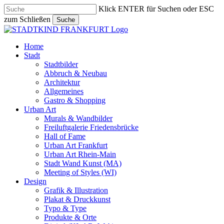
Skip
Klick ENTER für Suchen oder ESC
to
zum Schließen
Suche
main
Close
content
Search
search
Menu
Home
Stadt
Stadtbilder
Abbruch & Neubau
Architektur
Allgemeines
Gastro & Shopping
Urban Art
Murals & Wandbilder
Freiluftgalerie Friedensbrücke
Hall of Fame
Urban Art Frankfurt
Urban Art Rhein-Main
Stadt Wand Kunst (MA)
Meeting of Styles (WI)
Design
Grafik & Illustration
Plakat & Druckkunst
Typo & Type
Produkte & Orte