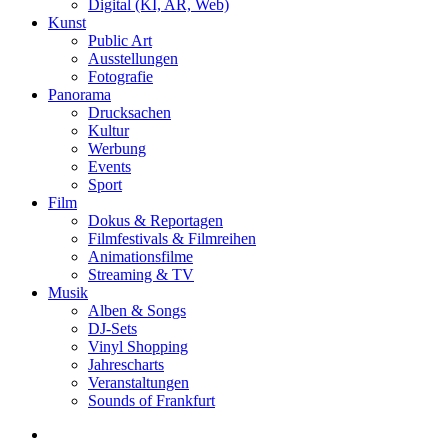
Digital (KI, AR, Web)
Kunst
Public Art
Ausstellungen
Fotografie
Panorama
Drucksachen
Kultur
Werbung
Events
Sport
Film
Dokus & Reportagen
Filmfestivals & Filmreihen
Animationsfilme
Streaming & TV
Musik
Alben & Songs
DJ-Sets
Vinyl Shopping
Jahrescharts
Veranstaltungen
Sounds of Frankfurt
search