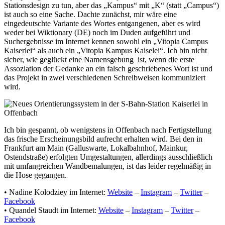
Stationsdesign zu tun, aber das „Kampus“ mit „K“ (statt „Campus“)
ist auch so eine Sache. Dachte zunächst, mir wäre eine
eingedeutschte Variante des Wortes entgangenen, aber es wird
weder bei Wiktionary (DE) noch im Duden aufgeführt und
Suchergebnisse im Internet kennen sowohl ein „Vitopia Campus
Kaiserlei“ als auch ein „Vitopia Kampus Kaiselei“. Ich bin nicht
sicher, wie geglückt eine Namensgebung ist, wenn die erste
Assoziation der Gedanke an ein falsch geschriebenes Wort ist und
das Projekt in zwei verschiedenen Schreibweisen kommuniziert
wird.
Ich bin gespannt, ob wenigstens in Offenbach nach Fertigstellung
das frische Erscheinungsbild aufrecht erhalten wird. Bei den in
Frankfurt am Main (Galluswarte, Lokalbahnhof, Mainkur,
Ostendstraße) erfolgten Umgestaltungen, allerdings ausschließlich
mit umfangreichen Wandbemalungen, ist das leider regelmäßig in
die Hose gegangen.
• Nadine Kolodziey im Internet:
Website
–
Instagram
–
Twitter
–
Facebook
• Quandel Staudt im Internet:
Website
–
Instagram
–
Twitter
–
Facebook