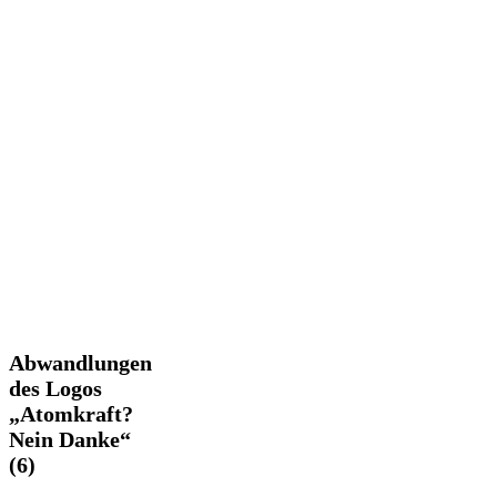
Abwandlungen
Abwandlungen
des
des Logos
Logos
„Atomkraft?
„Atomkraft?
Nein Danke“
Nein
Danke“
(6)
(6)