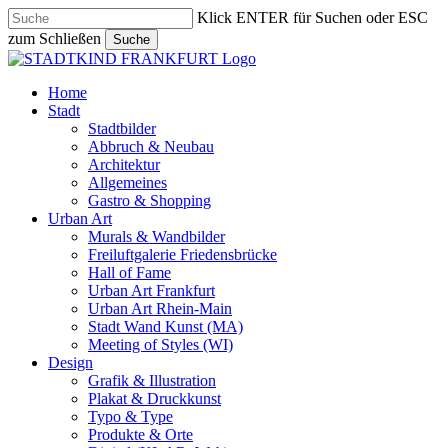
Skip
Klick ENTER für Suchen oder ESC
to
zum Schließen
Suche
main
Close
content
Search
search
Menu
Home
Stadt
Stadtbilder
Abbruch & Neubau
Architektur
Allgemeines
Gastro & Shopping
Urban Art
Murals & Wandbilder
Freiluftgalerie Friedensbrücke
Hall of Fame
Urban Art Frankfurt
Urban Art Rhein-Main
Stadt Wand Kunst (MA)
Meeting of Styles (WI)
Design
Grafik & Illustration
Plakat & Druckkunst
Typo & Type
Produkte & Orte