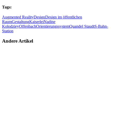
Tags:
Augmented Reality
Design
Design im öffentlichen
Raum
Gestaltung
Kaiserlei
Nadine
Kolodziey
Offenbach
Orientierungssystem
Quandel Staudt
S-Bahn-
Station
Andere Artikel