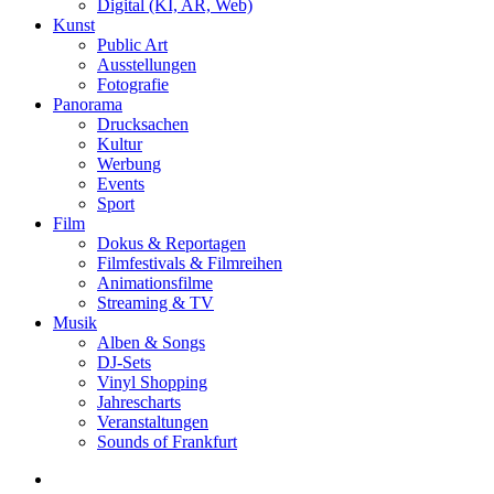
Digital (KI, AR, Web)
Kunst
Public Art
Ausstellungen
Fotografie
Panorama
Drucksachen
Kultur
Werbung
Events
Sport
Film
Dokus & Reportagen
Filmfestivals & Filmreihen
Animationsfilme
Streaming & TV
Musik
Alben & Songs
DJ-Sets
Vinyl Shopping
Jahrescharts
Veranstaltungen
Sounds of Frankfurt
search