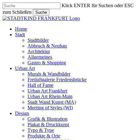
Skip
Klick ENTER für Suchen oder ESC
to
zum Schließen
Suche
main
Close
content
Search
search
Menu
Home
Stadt
Stadtbilder
Abbruch & Neubau
Architektur
Allgemeines
Gastro & Shopping
Urban Art
Murals & Wandbilder
Freiluftgalerie Friedensbrücke
Hall of Fame
Urban Art Frankfurt
Urban Art Rhein-Main
Stadt Wand Kunst (MA)
Meeting of Styles (WI)
Design
Grafik & Illustration
Plakat & Druckkunst
Typo & Type
Produkte & Orte