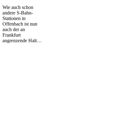
„Kaiserlei“
Wie auch schon
in
andere S-Bahn-
Offenbach
Stationen in
Offenbach ist nun
auch der an
Frankfurt
angrenzende Halt…