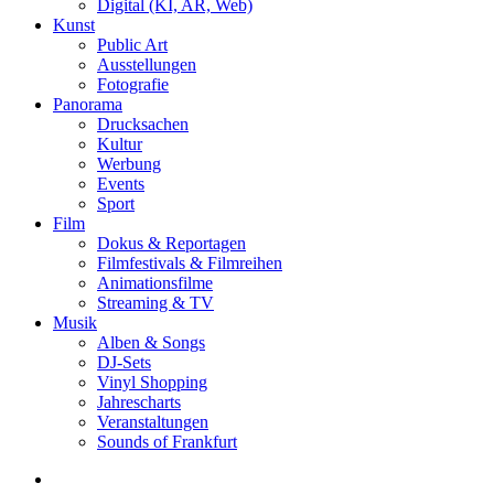
Digital (KI, AR, Web)
Kunst
Public Art
Ausstellungen
Fotografie
Panorama
Drucksachen
Kultur
Werbung
Events
Sport
Film
Dokus & Reportagen
Filmfestivals & Filmreihen
Animationsfilme
Streaming & TV
Musik
Alben & Songs
DJ-Sets
Vinyl Shopping
Jahrescharts
Veranstaltungen
Sounds of Frankfurt
search