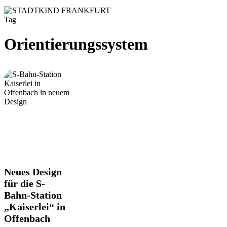
Tag
Orientierungssystem
Neues
Neues Design
Design
für die S-
für
Bahn-Station
die
„Kaiserlei“ in
S-
Bahn-
Offenbach
Station