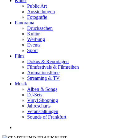
Kunst
Public Art
Ausstellungen
Fotografie
Panorama
Drucksachen
Kultur
Werbung
Events
Sport
Film
Dokus & Reportagen
Filmfestivals & Filmreihen
Animationsfilme
Streaming & TV
Musik
Alben & Songs
DJ-Sets
Vinyl Shopping
Jahrescharts
Veranstaltungen
Sounds of Frankfurt
search