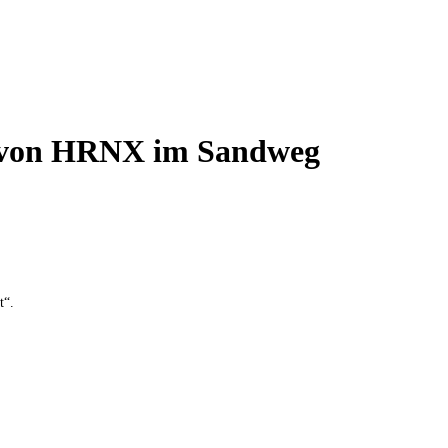
 von HRNX im Sandweg
t“.