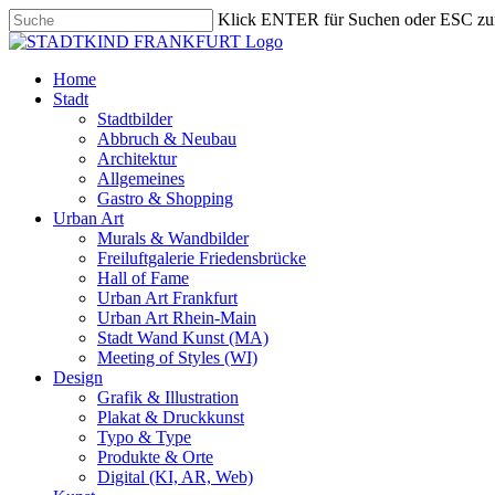
Skip
Klick ENTER für Suchen oder ESC zu
to
Close
main
Search
content
search
Menu
Home
Stadt
Stadtbilder
Abbruch & Neubau
Architektur
Allgemeines
Gastro & Shopping
Urban Art
Murals & Wandbilder
Freiluftgalerie Friedensbrücke
Hall of Fame
Urban Art Frankfurt
Urban Art Rhein-Main
Stadt Wand Kunst (MA)
Meeting of Styles (WI)
Design
Grafik & Illustration
Plakat & Druckkunst
Typo & Type
Produkte & Orte
Digital (KI, AR, Web)